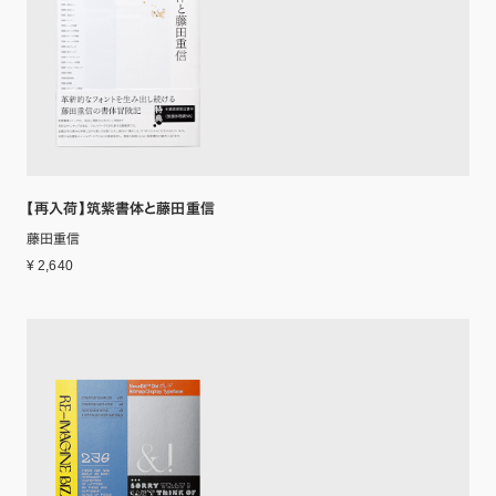
【再入荷】筑紫書体と藤田重信
藤田重信
¥ 2,640