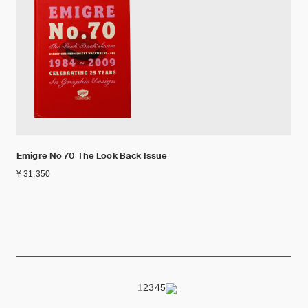
Emigre No 70 The Look Back Issue
¥ 31,350
1
2
3
4
5