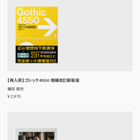
【再入荷】ゴシック4550 増補改訂新装版
鎌田 経世
¥ 2,970