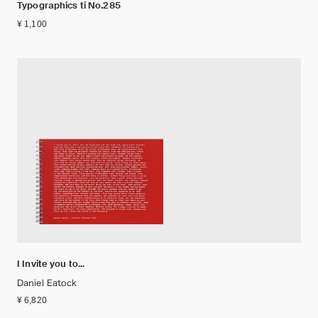
Typographics ti No.285
¥ 1,100
I Invite you to...
Daniel Eatock
¥ 6,820