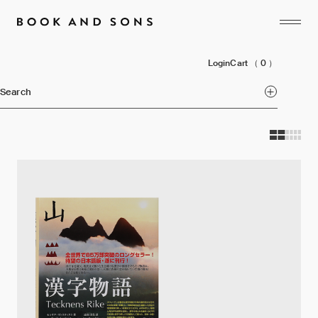
Login
Cart
（ 0 ）
Search