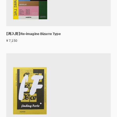
【再入荷】Re‐imagine Bizarre Type
¥ 7,150