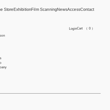
ne Store
Exhibition
Film Scanning
News
Access
Contact
Cart
（ 0 ）
Login
son
s
b
pany