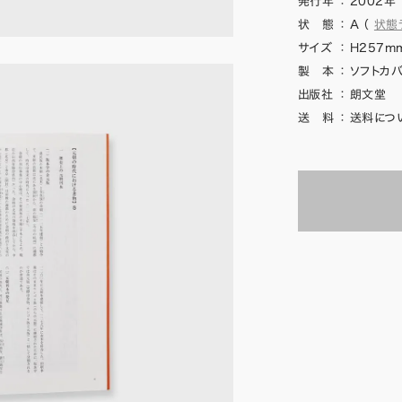
発行年
：
2002年
状 態
：
A
（
状態
サイズ
：
H257mm
製 本
：
ソフトカバ
出版社
：
朗文堂
送 料
：
送料につ