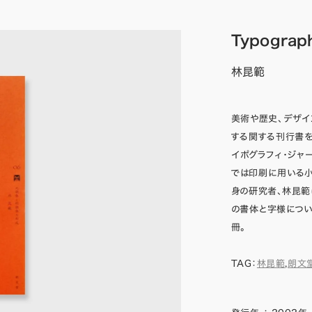
Typograp
林昆範
美術や歴史、デザイ
する関する刊行書を
イポグラフィ・ジャ
では印刷に用いる小
身の研究者、林昆範
の書体と字様につ
冊。
TAG：
林昆範
,
朗文