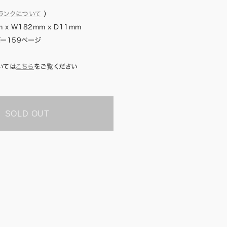
ランクについて
）
 x W182mm x D11mm
ー159ページ
いては
こちら
をご覧ください
SOLD OUT