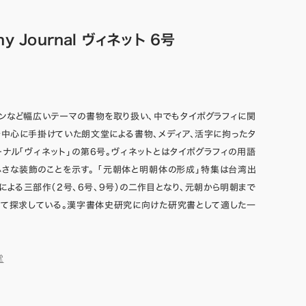
hy Journal ヴィネット 6号
ンなど幅広いテーマの書物を取り扱い、中でもタイポグラフィに関
中心に手掛けていた朗文堂による書物、メディア、活字に拘ったタ
ーナル「ヴィネット」の第6号。ヴィネットとはタイポグラフィの用語
さな装飾のことを示す。 「元朝体と明朝体の形成」特集は台湾出
による三部作（2号、6号、9号）の二作目となり、元朝から明朝まで
いて探求している。漢字書体史研究に向けた研究書として適した一
堂