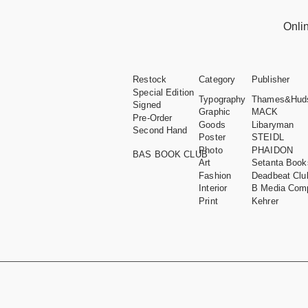
Onli
Restock
Category
Publisher
Special Edition
Typography
Thames&Hud
Signed
Graphic
MACK
Pre-Order
Goods
Libaryman
Second Hand
Poster
STEIDL
Photo
PHAIDON
BAS BOOK CLUB
Art
Setanta Book
Fashion
Deadbeat Clu
Interior
B Media Com
Print
Kehrer