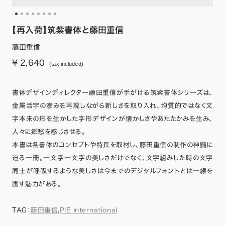
【再入荷】筑紫書体と藤田重信
藤田重信
¥ 2,640
(tax included)
書体デザインディレクター藤田重信が手がける筑紫書体シリーズは、
金属活字の滲みを再現しながら新しさを取り入れ、均質的ではなく文
字本来の形を生かした字形デザインが懐かしさやあたたかみを生み、
人々に郷愁を感じさせる。
本書は各書体のコンセプトや特長を取材し、藤田重信の制作の神髄に
迫る一冊。一文字一文字の美しさだけでなく、文字組みした時の文字
同士が呼吸するような美しさは今までのデジタルフォントとは一線を
画す魅力がある。
TAG：
藤田重信
,
PIE International