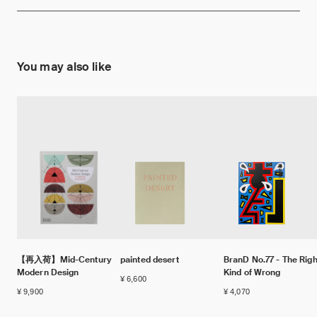
You may also like
【再入荷】Mid-Century
painted desert
BranD No.77 - The Righ
Modern Design
Kind of Wrong
¥ 6,600
¥ 9,900
¥ 4,070