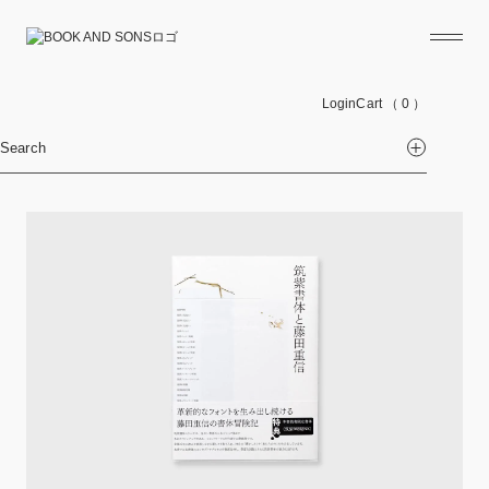
Login
Cart
（ 0 ）
Search