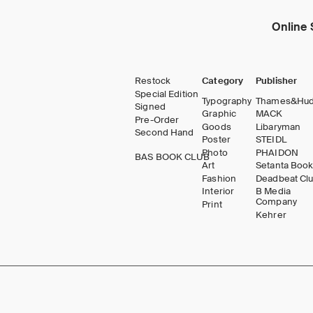
Online 
Restock
Category
Publisher
Special Edition
Typography
Thames&Hu
Signed
Graphic
MACK
Pre-Order
Goods
Libaryman
Second Hand
Poster
STEIDL
Photo
PHAIDON
BAS BOOK CLUB
Art
Setanta Boo
Fashion
Deadbeat Cl
Interior
B Media
Company
Print
Kehrer