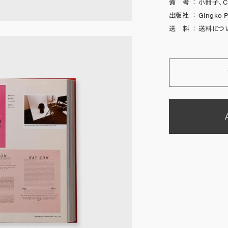
備 考
：
小冊子、
出版社
：
Gingko 
送 料
：
送料につ