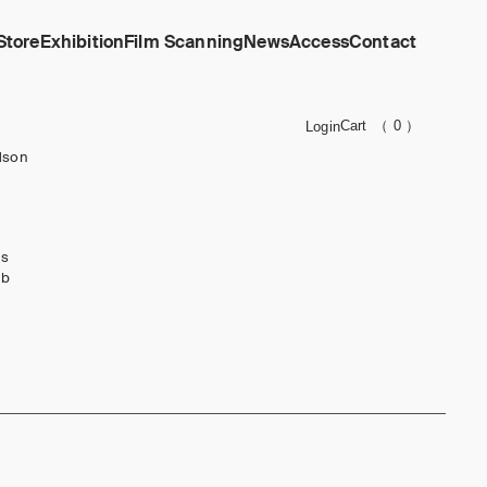
Store
Exhibition
Film Scanning
News
Access
Contact
Cart
（ 0 ）
Login
dson
ks
ub