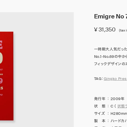
Emigre No 
¥ 31,350
(tax 
一時期大人気だった
No.1-No.69
フィックデザインの
TAG：
Gingko Pres
発行年
：
2009年
状 態
：
C
（
状態
サイズ
：
H280mm
製 本
：
ハードカバ