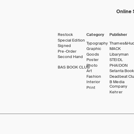
Online 
Restock
Category
Publisher
Special Edition
Typography
Thames&Hu
Signed
Graphic
MACK
Pre-Order
Goods
Libaryman
Second Hand
Poster
STEIDL
Photo
PHAIDON
BAS BOOK CLUB
Art
Setanta Boo
Fashion
Deadbeat Cl
Interior
B Media
Company
Print
Kehrer