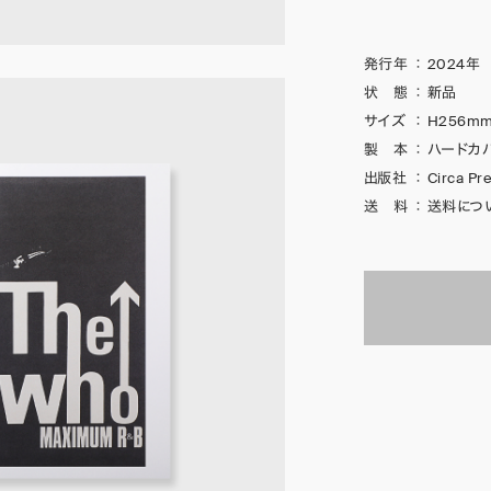
発行年
：
2024年
状 態
：
新品
サイズ
：
H256mm
製 本
：
ハードカ
出版社
：
Circa Pr
送 料
：
送料につ