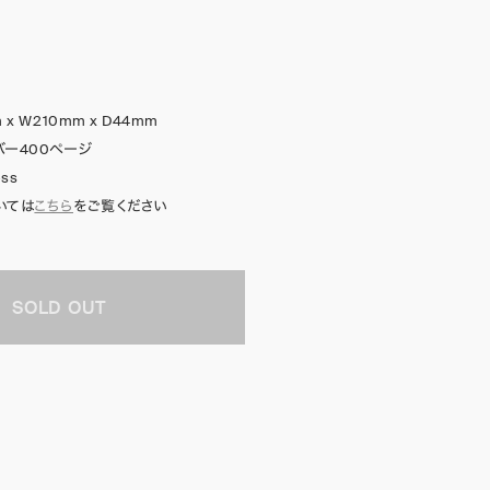
 x W210mm x D44mm
バー400ページ
ess
いては
こちら
をご覧ください
SOLD OUT