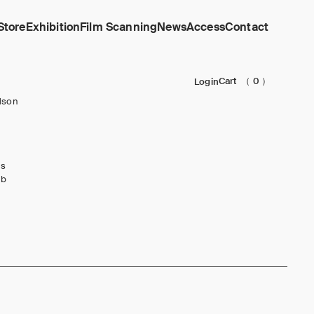
Store
Exhibition
Film Scanning
News
Access
Contact
Cart
（ 0 ）
Login
dson
ks
ub