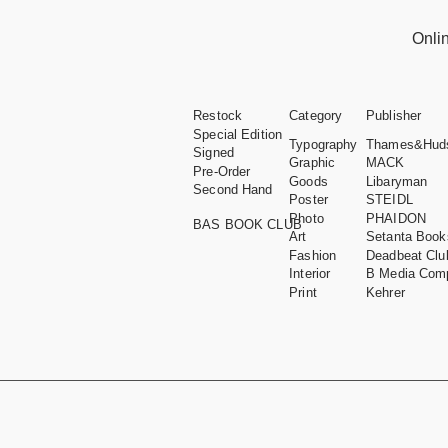
Onli
Restock
Category
Publisher
Special Edition
Typography
Thames&Hud
Signed
Graphic
MACK
Pre-Order
Goods
Libaryman
Second Hand
Poster
STEIDL
Photo
PHAIDON
BAS BOOK CLUB
Art
Setanta Book
Fashion
Deadbeat Clu
Interior
B Media Com
Print
Kehrer