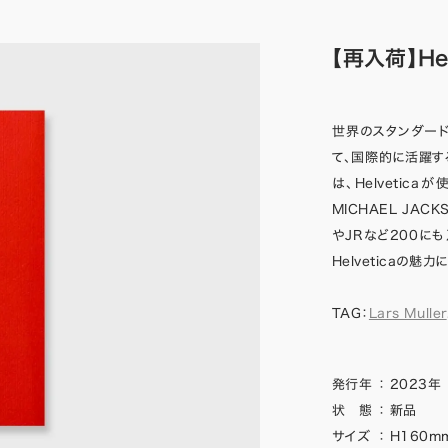
【再入荷】Hel
世界のスタンダードフ
て、国際的に活躍する
は、Helveti
MICHAEL JA
やJRなど200に
Helveticaの魅
TAG：
Lars Muller
発行年
：
2023年
状 態
：
新品
サイズ
：
H160mm