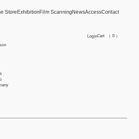
ne Store
Exhibition
Film Scanning
News
Access
Contact
Cart
（ 0 ）
Login
son
s
b
pany