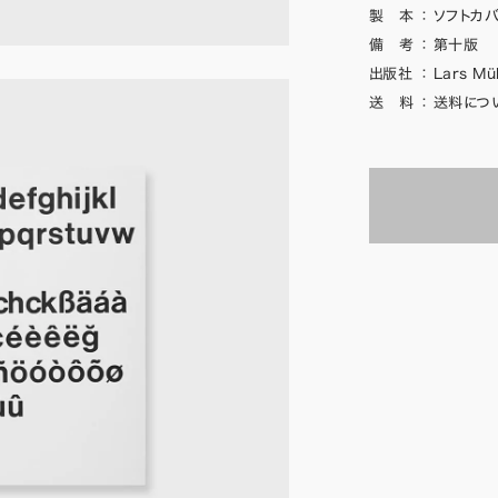
製 本
：
ソフトカバ
備 考
：
第十版
出版社
：
Lars Mül
送 料
：
送料につ