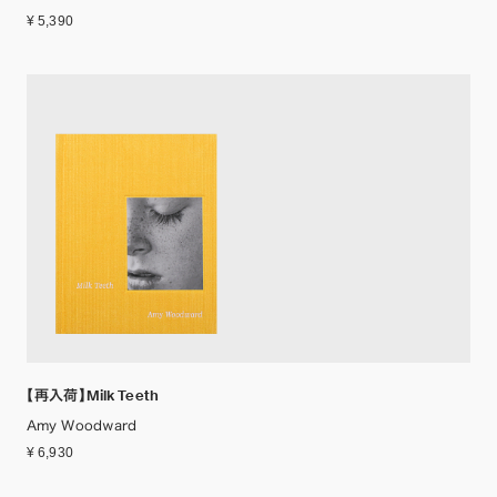
¥ 5,390
【再入荷】Milk Teeth
Amy Woodward
¥ 6,930