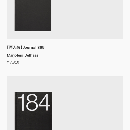
【再入荷】Journal 365
Marjolein Delhaas
¥ 7,810