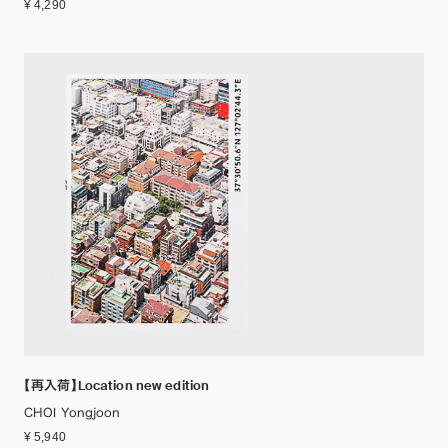
¥ 4,290
【再入荷】Location new edition
CHOI Yongjoon
¥ 5,940