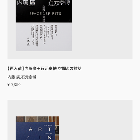
【再入荷】内藤廣＋石元泰博 空間との対話
内藤 廣,石元泰博
¥ 9,350