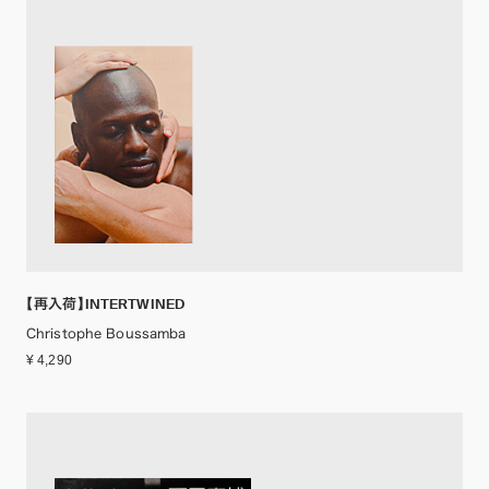
【再入荷】INTERTWINED
Christophe Boussamba
¥ 4,290