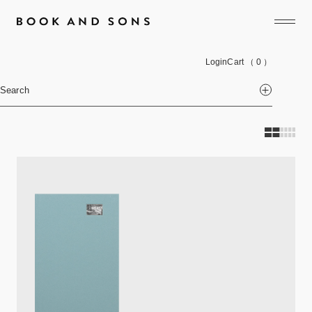
Login
Cart
（ 0 ）
Search