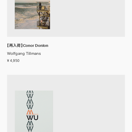
【再入荷】Conor Donlon
Wolfgang Tillmans
¥ 4,950