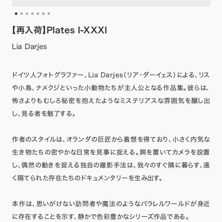
【再入荷】Plates I-XXXI
Lia Darjes
ドイツ人フォトグラファー、Lia Darjes（リア・ダーイェス）による、リス
や小鳥、ナメクジといった小動物たちが主人公となる作品集。彼らは、
怖さよりもむしろ秘密を抱えたようなミステリアスな雰囲気を醸し出
し、見る者を魅了する。
作者のスタイルは、オランダの巨匠から着想を得ており、小さく内気な
生き物たちの密やかな日常を見事に捉える。餌を置いてカメラを設置
し、偶然の動きを捉える独自の撮影手法は、我々のすぐ隣に暮らす、遠
く隔てられた存在たちのドキュメンタリーを生み出す。
本作は、思いがけない訪問者や魔法のようなパラレルワールドが身近
に存在することを示す、静かで色彩豊かなシリーズ作品である。