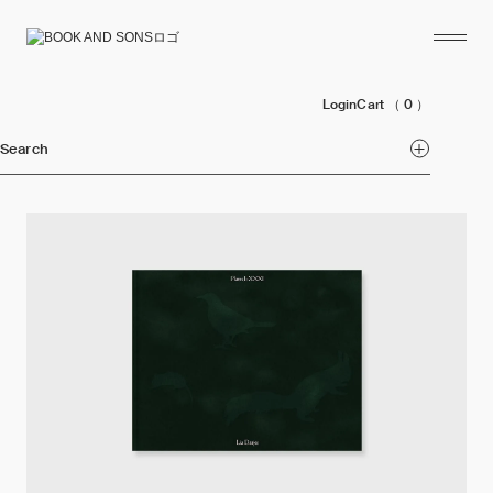
Login
Cart
（ 0 ）
Search