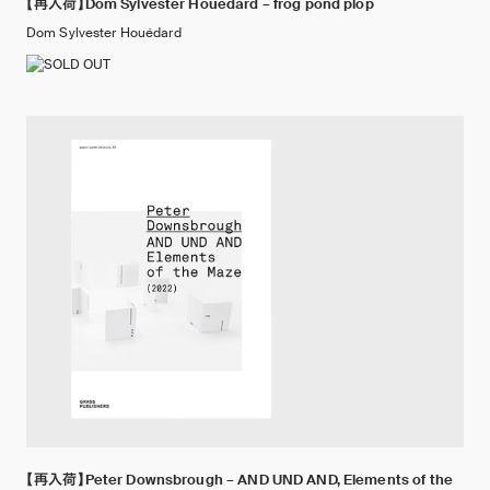
【再入荷】Dom Sylvester Houédard – frog pond plop
Dom Sylvester Houédard
【再入荷】Peter Downsbrough – AND UND AND, Elements of the