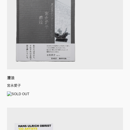
漕法
宮永愛子