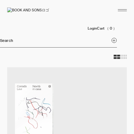
Login
Cart
（ 0 ）
Search