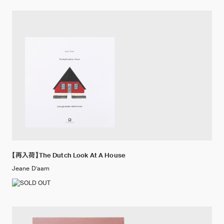
【再入荷】The Dutch Look At A House
Jeane D’aam