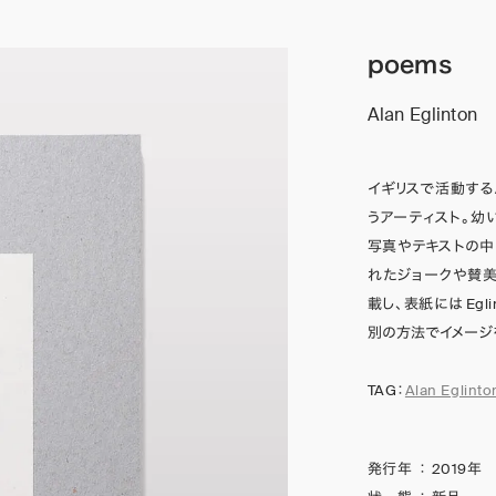
poems
Alan Eglinton
イギリスで活動するA
うアーティスト。幼
写真やテキストの中
れたジョークや賛美
載し、表紙には Eg
別の方法でイメージ
TAG：
Alan Eglinto
発行年
：
2019年