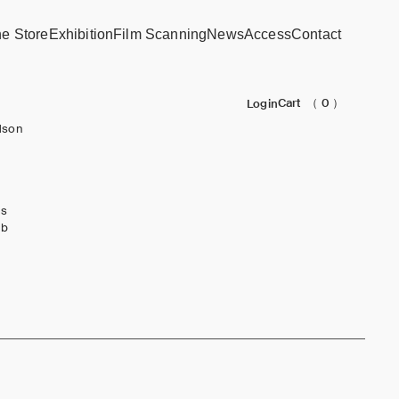
ne Store
Exhibition
Film Scanning
News
Access
Contact
Cart
（ 0 ）
Login
dson
ks
ub