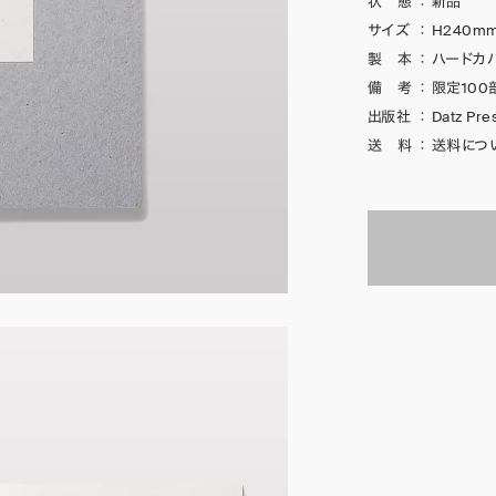
状 態
：
新品
サイズ
：
H240mm
製 本
：
ハードカバ
備 考
：
限定100
出版社
：
Datz Pre
送 料
：
送料につ