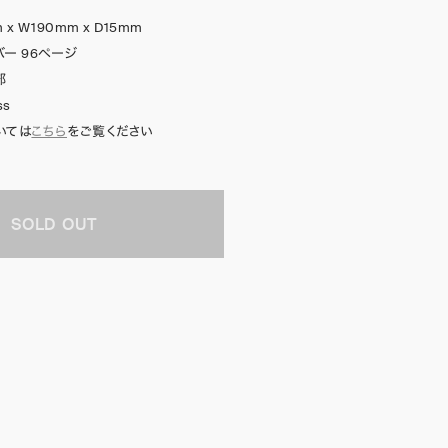
 x W190mm x D15mm
ー 96ページ
部
ss
いては
こちら
をご覧ください
SOLD OUT