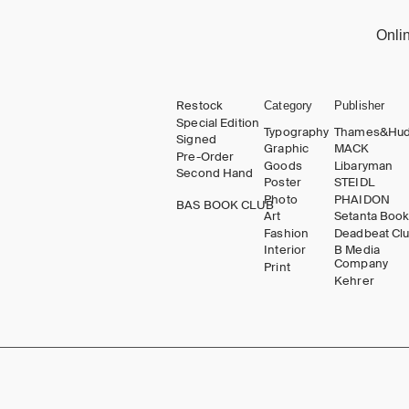
Onli
Restock
Category
Publisher
Special Edition
Typography
Thames&Hu
Signed
Graphic
MACK
Pre-Order
Goods
Libaryman
Second Hand
Poster
STEIDL
Photo
PHAIDON
BAS BOOK CLUB
Art
Setanta Boo
Fashion
Deadbeat Cl
Interior
B Media
Company
Print
Kehrer