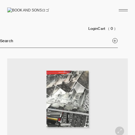
Login
Cart
（ 0 ）
Search