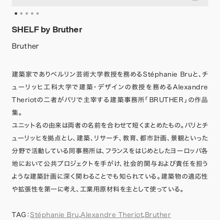
SHELF by Bruther
Bruther
建築家でありベルリン芸術大学教授を務めるStéphanie Bruと、チ
ューリッヒ工科大学で建築・デザインの教授を務めるAlexandre
Theriotの二者がパリで主宰する建築事務所「BRUTHER」の作品
集。
ユニット名の由来は両者の名前を合わせて短くまとめたもの。パリとチ
ューリッヒを拠点とし、建築、リサーチ、教育、都市計画、景観といった
分野で活動している同事務所は、フランスをはじめとしたヨーロッパ各
地において公共プロジェクトを手がけ、社会的関与および責任を担う
ような建築計画に深く関わることでも知られている。建築物の適応性
や拡張性を第一に考え、工業用原材料を主として使っている。
TAG：
Stéphanie Bru
,
Alexandre Theriot
,
Bruther