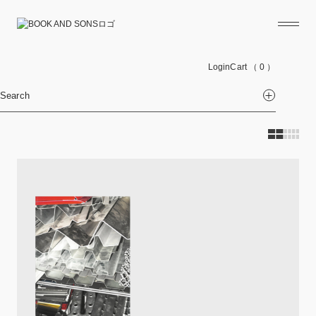
Login
Cart
（ 0 ）
Search