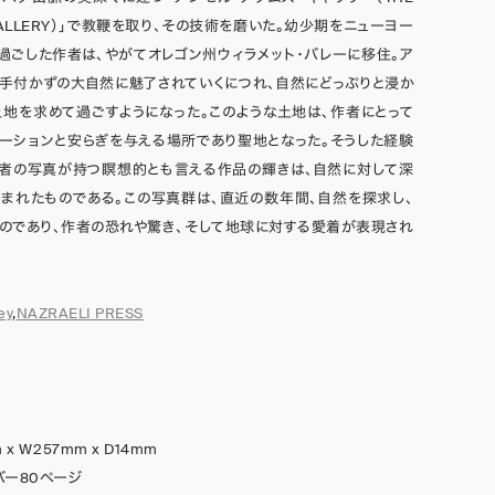
S GALLERY）」で教鞭を取り、その技術を磨いた。幼少期をニューヨー
過ごした作者は、やがてオレゴン州ウィラメット・バレーに移住。ア
手付かずの大自然に魅了されていくにつれ、自然にどっぷりと浸か
地を求めて過ごすようになった。このような土地は、作者にとって
ーションと安らぎを与える場所であり聖地となった。そうした経験
作者の写真が持つ瞑想的とも言える作品の輝きは、自然に対して深
まれたものである。この写真群は、直近の数年間、自然を探求し、
のであり、作者の恐れや驚き、そして地球に対する愛着が表現され
ey
,
NAZRAELI PRESS
 x W257mm x D14mm
バー80ページ