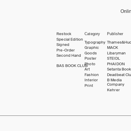
Onli
Restock
Category
Publisher
Special Edition
Typography
Thames&Hu
Signed
Graphic
MACK
Pre-Order
Goods
Libaryman
Second Hand
Poster
STEIDL
Photo
PHAIDON
BAS BOOK CLUB
Art
Setanta Boo
Fashion
Deadbeat Cl
Interior
B Media
Company
Print
Kehrer