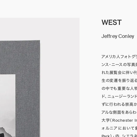
WEST
Jeffrey Conley
アメリカ人フォトグラフ
ンス・ニースの写真美術館「
れた展覧会に伴い刊
生の変遷を振り返る
の中でも重要な人物
ド、ニュージーラン
ずに行われる崇高か
アルな側面をあらわ
大学（Rochester 
ォルニアにおいて象徴
Park）」内、シエ