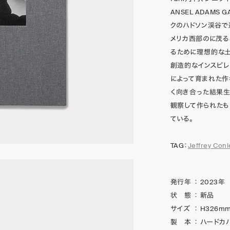
ANSEL ADAM
クのハドソン渓谷で
メリカ西部のに茂る
るために理想的な土
創造的なインスピレ
によって育まれた
く向き合った結果生
観察して作られたも
ている。
TAG：
Jeffrey Conl
発行年
：
2023年
状 態
：
新品
サイズ
：
H326mm
製 本
：
ハードカ