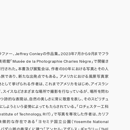
ァー、Jeffrey Conleyの作品集。2023年7月から9月までフラ
Musée de la Photographie Charles Nègre」で開催さ
行された。本書及び展覧会は、作者の30年における写真とその人
旅であり、新たな出発点でもある。 アメリカにおける風景写真家
として挙げられる作者は、これまでアメリカをはじめ、アイスラン
ド、スイスなどさまざまな場所で撮影を行なっているが、場所を問わ
つ詩的な表現は、自然の美しさに常に敬意を表し、そのスピリチュ
にしようという姿勢によってもたらされている。「ロチェスター工科
Institute of Technology, RIT）」で写真を専攻した作者は、カリフ
的な存在である「ヨセミテ国立公園（Yosemite National
ラネバダ山脈の奥深くに建つ「アンセル・アダムス・ギャラリー（THE