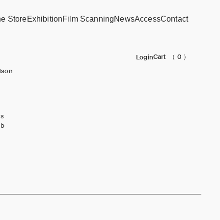
ne Store
Exhibition
Film Scanning
News
Access
Contact
Cart
（ 0 ）
Login
dson
ks
ub