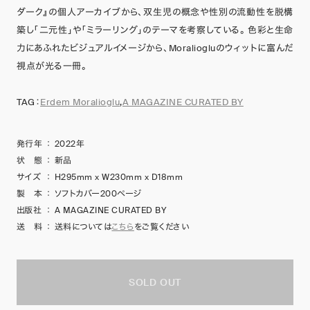
ダーク』の個人アーカイブから、双生児の概念や性別の流動性を脱構
築し「二元性」や「ミラーリング」のテーマを考察している。 色彩と生命
力にあふれたビジュアルイメージから、Moraliogluのウィットに富んだ
視点が光る一冊。
TAG：
Erdem Moralioglu
,
A MAGAZINE CURATED BY
発行年
：
2022年
状 態
：
新品
サイズ
：
H295mm x W230mm x D18mm
製 本
：
ソフトカバー200ページ
出版社
：
A MAGAZINE CURATED BY
送 料
：
送料については
こちら
をご覧ください
SOLD OUT