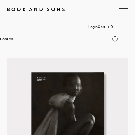
Login
Cart
（ 0 ）
Search