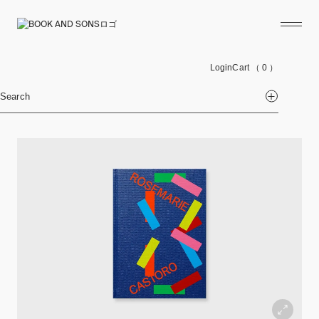
Login
Cart
（ 0 ）
Search