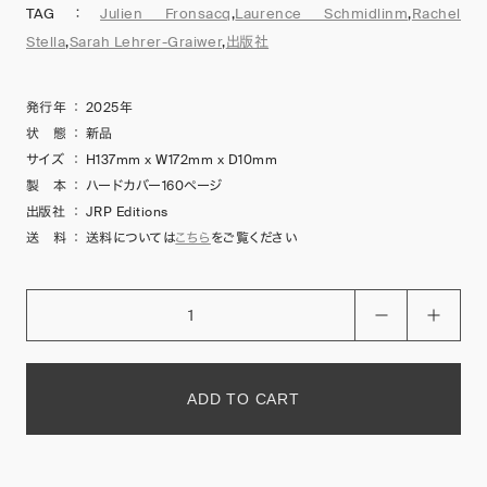
TAG：
Julien Fronsacq
,
Laurence Schmidlinm
,
Rachel
Stella
,
Sarah Lehrer-Graiwer
,
出版社
発行年
：
2025年
状 態
：
新品
サイズ
：
H137mm x W172mm x D10mm
製 本
：
ハードカバー160ページ
出版社
：
JRP Editions
送 料
：
送料については
こちら
をご覧ください
ADD TO CART