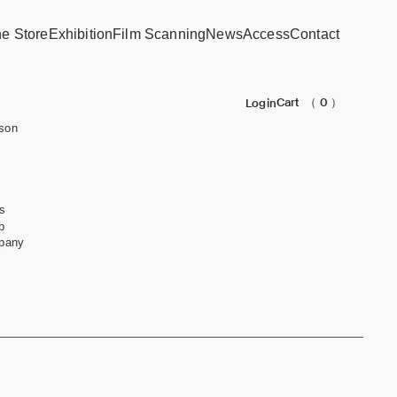
ne Store
Exhibition
Film Scanning
News
Access
Contact
Cart
（ 0 ）
Login
son
s
b
pany