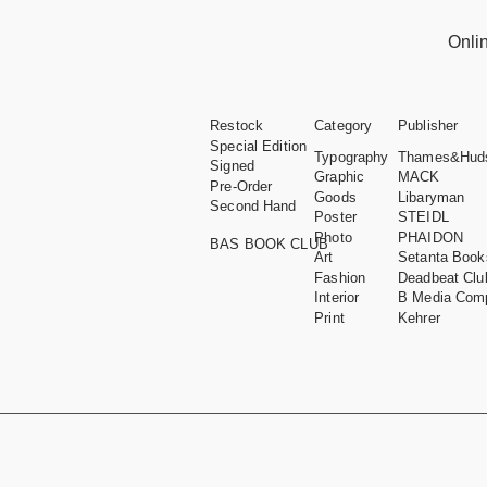
Onli
Restock
Category
Publisher
Special Edition
Typography
Thames&Hud
Signed
Graphic
MACK
Pre-Order
Goods
Libaryman
Second Hand
Poster
STEIDL
Photo
PHAIDON
BAS BOOK CLUB
Art
Setanta Book
Fashion
Deadbeat Clu
Interior
B Media Com
Print
Kehrer