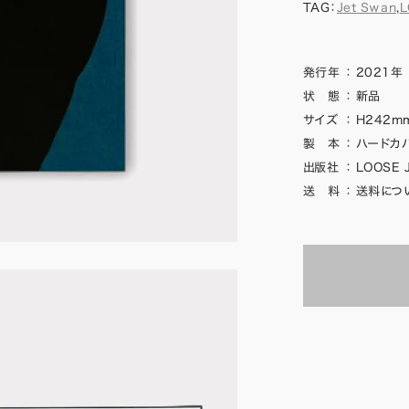
TAG：
Jet Swan
,
L
発行年
：
2021年
状 態
：
新品
サイズ
：
H242mm
製 本
：
ハードカバ
出版社
：
LOOSE 
送 料
：
送料につ