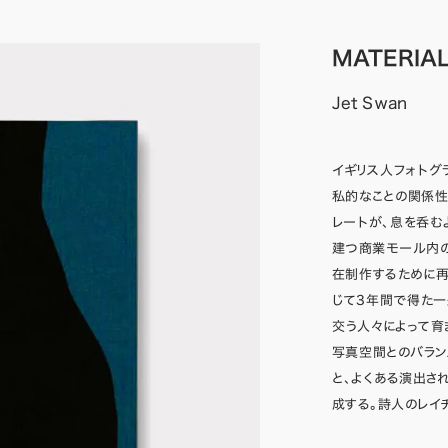
MATERIA
Jet Swan
イギリス人フォトグラ
私的なことの関係性
レートが、息を呑む
建つ商業モール内
在制作するために再
じて3年間で得た一
交う人々によって育
写真空間とのバラン
と、よくある演出さ
成する。詩人のレイチェ