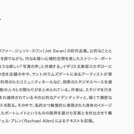
L
ファー、ジェット・スワン（Jet Swan）の初作品集。公的なことと
を探りながら、内なる暗い心理的空間を表したストリート・ポート
ような新しい「写真の声」と共鳴する。イギリス北東部スカボローに
の空き店舗の中や、ケント州ラムズゲートにあるアーティストが滞
利用されたコミュニティホールなど、即席のスタジオスペースを通
般の人々との関わりがまとめられている。作者は、スタジオを行き
まれ維持されているその公的なアイデンティティと、暗くて親密な
スを取る。その中で、私的かつ触覚的に表現された身体のイメージ
れたポートレイトというものの限界を避けた写真とを対比させて構
ル・アレン（Rachael Allen）によるテキストも収録。