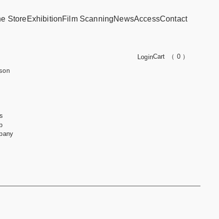
ne Store
Exhibition
Film Scanning
News
Access
Contact
Cart
（ 0 ）
Login
son
s
b
pany