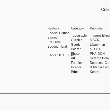
Onli
Restock
Category
Publisher
Special Edition
Typography
Thames&Hud
Signed
Graphic
MACK
Pre-Order
Goods
Libaryman
Second Hand
Poster
STEIDL
Photo
PHAIDON
BAS BOOK CLUB
Art
Setanta Book
Fashion
Deadbeat Clu
Interior
B Media Com
Print
Kehrer