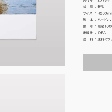
発行年
：
2018年
状 態
：
新品
サイズ
：
H260mm
製 本
：
ハードカバ
備 考
：
限定100
出版社
：
IDEA
送 料
：
送料につ