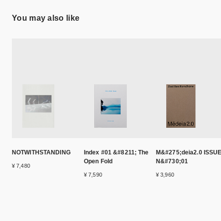
You may also like
NOTWITHSTANDING
Index #01 &#8211; The
M&#275;deia2.0 ISSU
Open Fold
N&#730;01
¥ 7,480
¥ 7,590
¥ 3,960