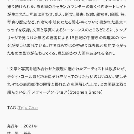
撮り続けられた、ある家のキッチンカウンターの驚くべきポートレイト
が生まれた。写真に合わせ、飢え、断食、服喪、奴隷、親密さ、絵画、詩、
写真の歴史など、作者の多岐にわたる関心事について書かれた長文エ
ッセイを収録。文章と写真によるシークエンスのところどころに、ケンブ
リッジで見つけた無名の著者による18世紀の手書きの料理本のペー
ジが差し込まれている。作者ならではの型破りな表現と知的でうがっ
たものの見方が伝わってくる、理知的かつ人間味あふれる名作。
「文章と写真を組み合わせた表現に魅かれたアーティストは数多いが、
テジュ・コールほど巧みにそれをやってのけたもいのはいない。彼はそ
れぞれの表現媒体の限界と優れた点を理解した上で、この問題に取り
組んでいる」? スティーブン・ショア（Stephen Shore）
TAG：
Teju Cole
発行年
：
2021年
状 態
：
新品