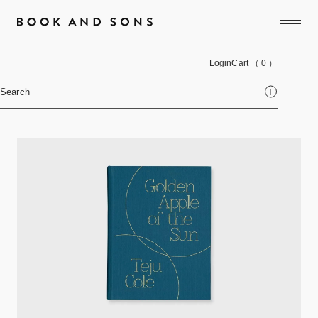
Login
Cart
（ 0 ）
Search