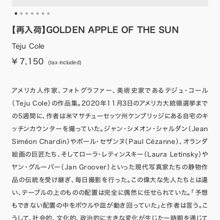
【再入荷】GOLDEN APPLE OF THE SUN
Teju Cole
¥ 7,150
(tax included)
アメリカ人作家、フォトグラファー、美術史家であるテジュ・コール
（Teju Cole）の作品集。2020年11月3日のアメリカ大統領選挙まで
の5週間に、作者は米マサチューセッツ州ケンブリッジにある自宅のキ
ッチンカウンターを撮っていた。ジャン・シメオン・シャルダン（Jean
Siméon Chardin）やポール・セザンヌ（Paul Cézanne）、オランダ
絵画の巨匠たち、そしてローラ・レティンスキー（Laura Letinsky）や
ヤン・グルーバー（Jan Groover）といった現代写真家たちの静物作
品の伝統を受け継ぎ、毎日撮影を行った。この偉大な先人たちとは違
い、テーブルの上のものの配置は完全に偶然に任せられていた。「予想
もできない配置の中をボウルや皿が動き回っていた」と作者は言う。こ
うして、社会的、文化的、政治的に大きな変化が生じた一時期を通じて