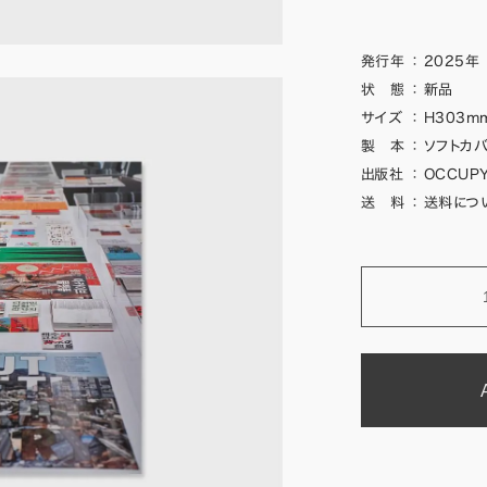
発行年
：
2025年
状 態
：
新品
サイズ
：
H303mm
製 本
：
ソフトカバ
出版社
：
OCCUPY
送 料
：
送料につ