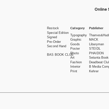
Online 
Category
Publisher
Restock
Special Edition
Typography
Thames&Hud
Signed
Graphic
MACK
Pre-Order
Goods
Libaryman
Second Hand
Poster
STEIDL
Photo
PHAIDON
BAS BOOK CLUB
Art
Setanta Book
Fashion
Deadbeat Clu
Interior
B Media Com
Print
Kehrer