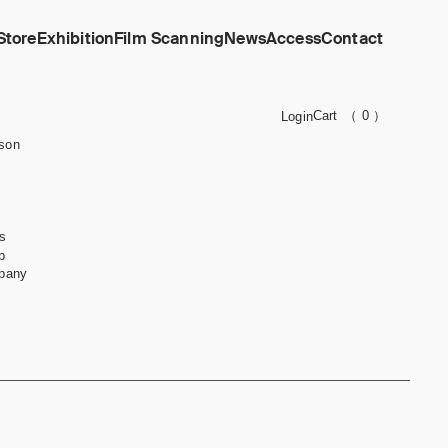
Store
Exhibition
Film Scanning
News
Access
Contact
Cart
（ 0 ）
Login
son
s
b
pany