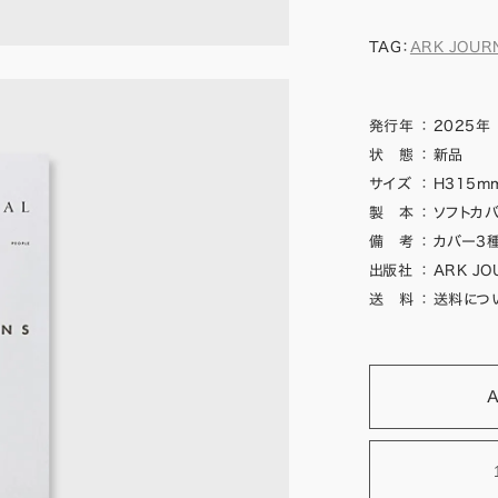
TAG：
ARK JOUR
発行年
：
2025年
状 態
：
新品
サイズ
：
H315mm
製 本
：
ソフトカバ
備 考
：
カバー3
出版社
：
ARK JO
送 料
：
送料につ