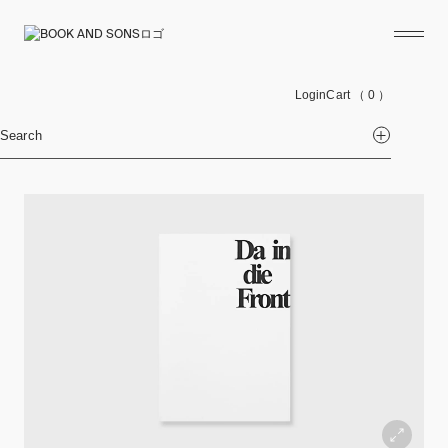
Login
Cart
（ 0 ）
Search