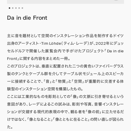
Da in die Front
主に音を題材として空間のインスタレーション作品を制作するドイツ
出身のアーティスト・Tim Löhde（ティム・レーデ）が、2022年にデュッ
セルドルフで開催した展覧会内で手がけたプロジェクト「Da in die
Front」に関する内容をまとめた一冊。
このプロジェクトは、垂直に配置された二つの黄色いファイバーグラス
製のタンクとケーブル群を介してテーブル状モジュール上のスピーカ
ーに接続することで、「音」と「物質」と「空間」が重層的に交差する体
験型のインスターション空間を構築したもの。
ここには工業的なものを彫刻としての「像」の文脈に引き寄せるという
意図があり、レーデによるこの試みは、彫刻や写真、音響インスタレー
ションが交錯する現代的表現の中で、観る者を「像の前」に立たせるだ
けではなく、「像となること」「像とともに在ること」の問い直しが図られ
た。