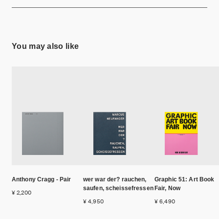
You may also like
Anthony Cragg - Pair
wer war der? rauchen,
Graphic 51: Art Book
saufen, scheissefressen
Fair, Now
¥ 2,200
¥ 4,950
¥ 6,490