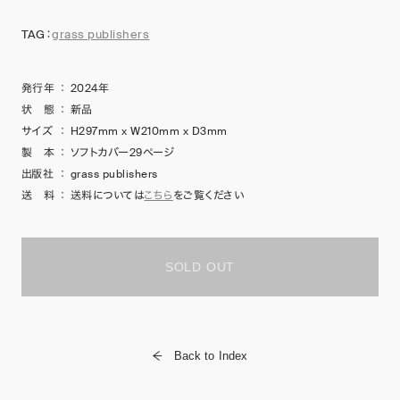
TAG：
grass publishers
発行年
：
2024年
状 態
：
新品
サイズ
：
H297mm x W210mm x D3mm
製 本
：
ソフトカバー29ページ
出版社
：
grass publishers
送 料
：
送料については
こちら
をご覧ください
SOLD OUT
Back to Index