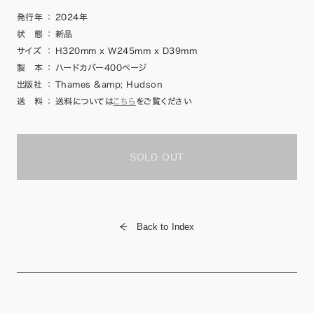
発行年
：
2024年
状 態
：
新品
サイズ
：
H320mm x W245mm x D39mm
製 本
：
ハードカバー400ページ
出版社
：
Thames &amp; Hudson
送 料
：
送料については
こちら
をご覧ください
SOLD OUT
Back to Index