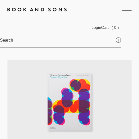
Login
Cart
（ 0 ）
Search