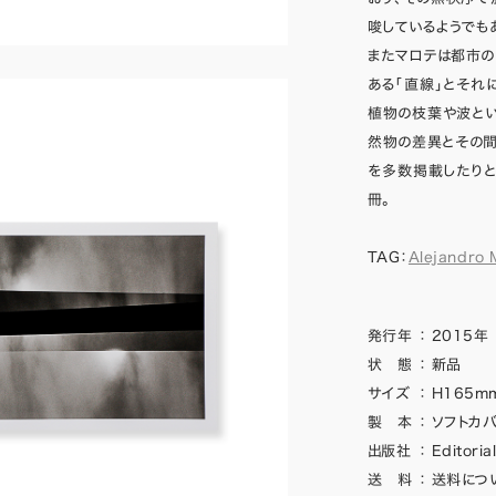
唆しているようでも
またマロテは都市
ある「直線」とそれ
植物の枝葉や波と
然物の差異とその
を多数掲載したりと
冊。
TAG：
Alejandro 
発行年
：
2015年
状 態
：
新品
サイズ
：
H165mm
製 本
：
ソフトカバ
出版社
：
Editoria
送 料
：
送料につ