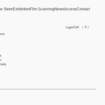
ne Store
Exhibition
Film Scanning
News
Access
Contact
Cart
（ 0 ）
Login
son
s
b
pany