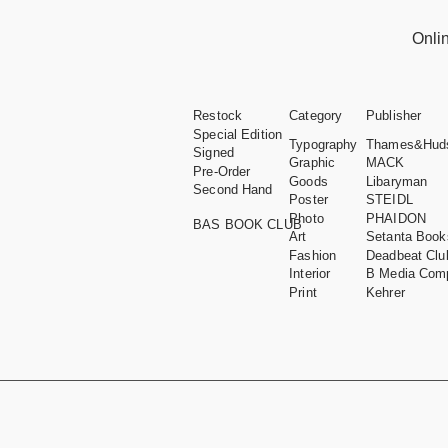
Onli
Restock
Category
Publisher
Special Edition
Typography
Thames&Hud
Signed
Graphic
MACK
Pre-Order
Goods
Libaryman
Second Hand
Poster
STEIDL
Photo
PHAIDON
BAS BOOK CLUB
Art
Setanta Book
Fashion
Deadbeat Clu
Interior
B Media Com
Print
Kehrer