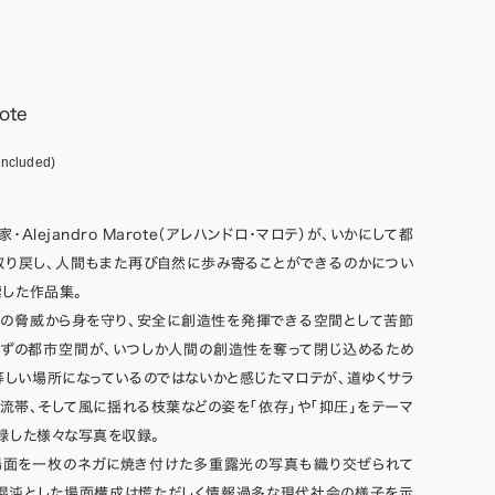
ote
included)
Alejandro Marote（アレハンドロ・マロテ）が、いかにして都
取り戻し、人間もまた再び自然に歩み寄ることができるのかについ
した作品集。
然の脅威から身を守り、安全に創造性を発揮できる空間として苦節
はずの都市空間が、いつしか人間の創造性を奪って閉じ込めるため
等しい場所になっているのではないかと感じたマロテが、道ゆくサラ
流帯、そして風に揺れる枝葉などの姿を「依存」や「抑圧」をテーマ
録した様々な写真を収録。
場面を一枚のネガに焼き付けた多重露光の写真も織り交ぜられて
で混沌とした場面構成は慌ただしく情報過多な現代社会の様子を示