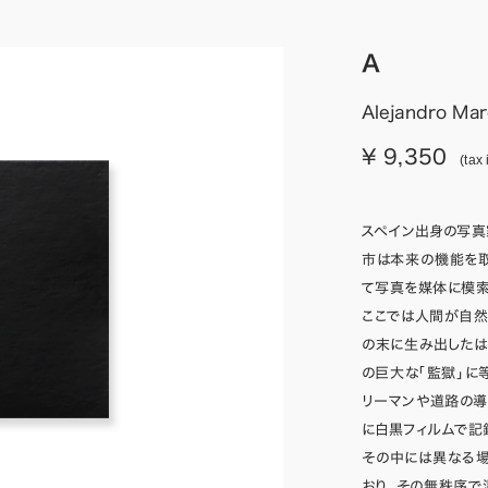
A
Alejandro Mar
¥ 9,350
(tax 
スペイン出身の写真家・
市は本来の機能を
て写真を媒体に模索
ここでは人間が自
の末に生み出した
の巨大な「監獄」に
リーマンや道路の導
に白黒フィルムで記
その中には異なる
おり、その無秩序