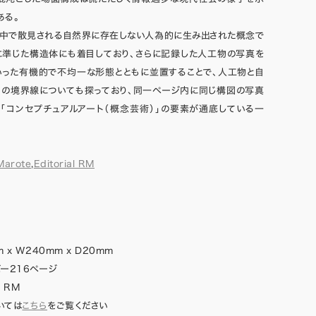
ある。
の中で散見される自然界に存在しない人為的に生み出された概念で
に準じた構造体にも着目しており、さらに記録した人工物の写真を
いった有機的で不均一な形態とともに並置することで、人工物と自
間の境界線についても探っており、同一ページ内に同じ構図の写真
「コンセプチュアルアート（概念芸術）」の要素が通底している一
Marote
,
Editorial RM
 x W240mm x D20mm
ー216ページ
l RM
いては
こちら
をご覧ください