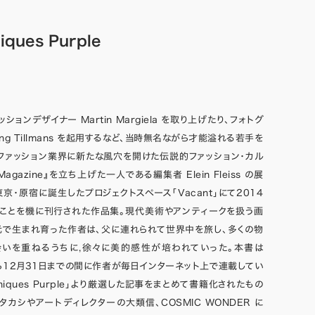
iques Purple
ョンデザイナー Martin Margiela を取り上げたり、フォトグ
ang Tillmans を起用するなど、当時無名ながら才能溢れる若手を
ファッション業界に新たな風穴を開けた伝説的ファッション・カル
Magazine』を立ち上げた一人である編集者 Elein Fleiss の展
京・原宿に誕生したプロジェクトスペース「Vacant」にて2014
たことを機に刊行された作品集。現代美術やアンティークを扱う画
元で生まれ育った作者は、父に連れられて世界中を旅し、多くの物
会いを重ねるうちに,徐々に美的感性が培われていった。本書は
から12月31日までの間に作者が毎日インターネット上で連載してい
oniques Purple」より厳選した記事をまとめて書籍化されたもの
タカシやアートディレクターの大類信、COSMIC WONDER に