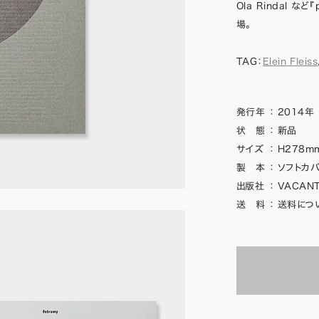
Ola Rindal 
場。
TAG：
Elein Fleiss
発行年
：
2014年
状 態
：
新品
サイズ
：
H278mm
製 本
：
ソフトカバ
出版社
：
VACAN
送 料
：
送料につ