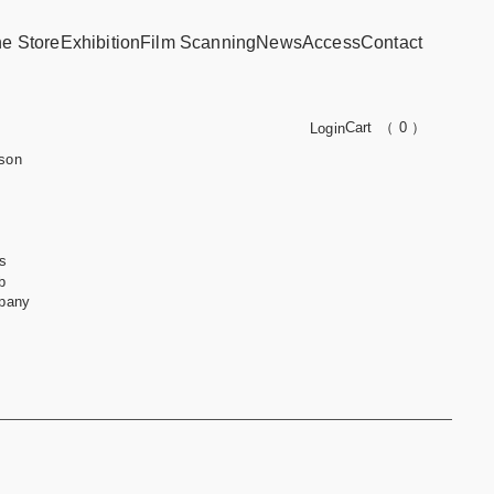
ne Store
Exhibition
Film Scanning
News
Access
Contact
Cart
（ 0 ）
Login
son
s
b
pany