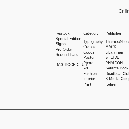
Onli
Restock
Category
Publisher
Special Edition
Typography
Thames&Hud
Signed
Graphic
MACK
Pre-Order
Goods
Libaryman
Second Hand
Poster
STEIDL
Photo
PHAIDON
BAS BOOK CLUB
Art
Setanta Book
Fashion
Deadbeat Clu
Interior
B Media Com
Print
Kehrer