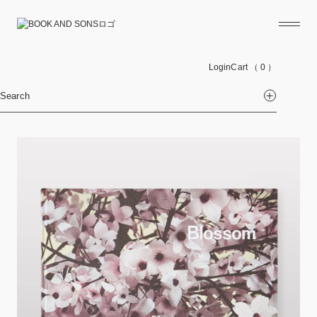
Login
Cart
（ 0 ）
Search