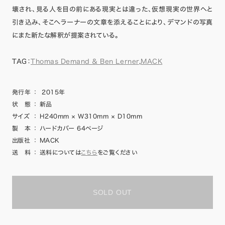
壊され、見る人を目の前にある現実とは違った、仮想現実の世界へと
引き込み、そこへラーナーの文章を添えることにより、デマンドの写真
にまた新たな解釈が提案されている。
TAG：
Thomas Demand ＆ Ben Lerner
,
MACK
発行年
：
2015年
状 態
：
新品
サイズ
：
H240mm × W310mm × D10mm
製 本
：
ハードカバー 64ページ
出版社
：
MACK
送 料
：
送料については
こちら
をご覧ください
SOLD OUT