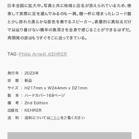
日本全国に拡大中。写真と共に地域と店名が添えられているため、検
索して実際に足を運んでみるのも一興。棚一杯に埋まったレコード盤
と少し掠れた柔らかな音色を奏でるスピーカー。表層的に真似るだけ
では辿り着けない積年の奥深さを全身で感じることができるはずだ。
再開発の波はもうすぐそこに迫ってきている。
TAG：
Philip Arneill
,
KEHRER
発行年
：
2023年
状 態
：
新品
サイズ
：
H217mm x W244mm x D21mm
製 本
：
ハードカバー168ページ
備 考
：
2nd Edition
出版社
：
KEHRER
送 料
：
送料については
こちら
をご覧ください