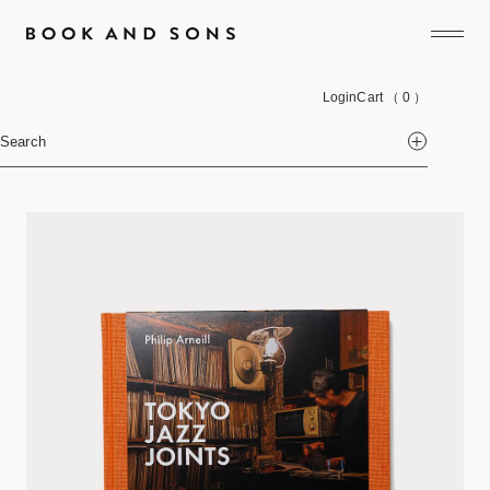
Login
Cart
（ 0 ）
Search