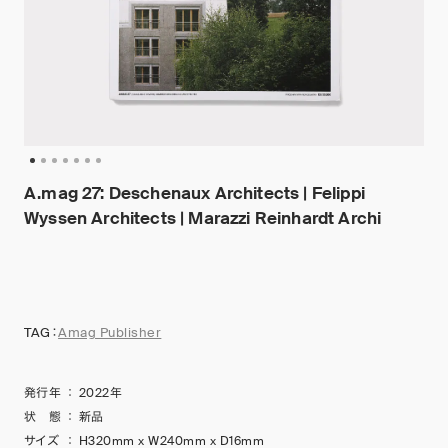
A.mag 27: Deschenaux Architects | Felippi
Wyssen Architects | Marazzi Reinhardt Archi
TAG：
Amag Publisher
発行年
：
2022年
状 態
：
新品
サイズ
：
H320mm x W240mm x D16mm