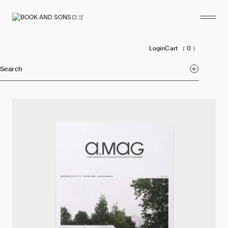
Login
Cart
（ 0 ）
Search