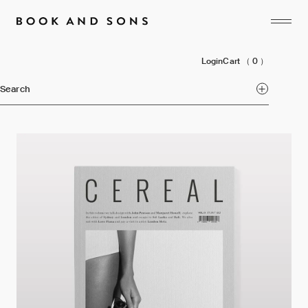
Login
Cart
（ 0 ）
Search