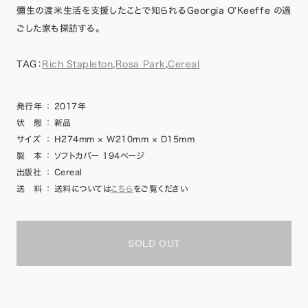
彌生の渡米生活を支援したことで知られるGeorgia O'Keeffe の過
ごした家も探訪する。
TAG：
Rich Stapleton
,
Rosa Park
,
Cereal
発行年
：
2017年
状 態
：
新品
サイズ
：
H274mm × W210mm × D15mm
製 本
：
ソフトカバー 194ページ
出版社
：
Cereal
送 料
：
送料については
こちら
をご覧ください
SOLD OUT