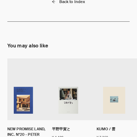
Back to Index
You may also like
NEW PROMISE LAND,
平野甲賀と
KUMO / 雲
INC. N°20 - PETER