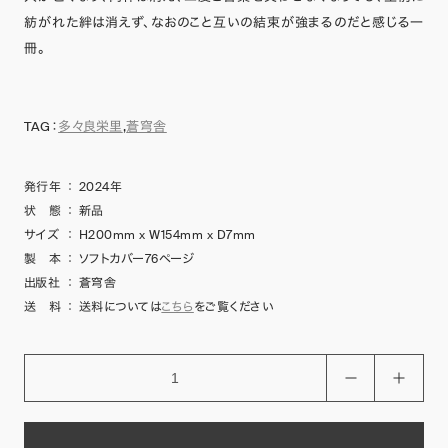
紡がれた絆は消えず、なおのこと互いの結束が強まるのだと感じる一
冊。
TAG：
多々良栄里
,
蒼穹舎
発行年
：
2024年
状 態
：
新品
サイズ
：
H200mm x W154mm x D7mm
製 本
：
ソフトカバー76ページ
出版社
：
蒼穹舎
送 料
：
送料については
こちら
をご覧ください