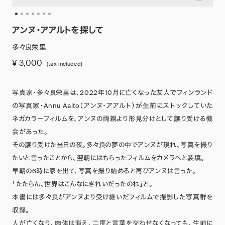
アンヌ・アアルトを探して
多々良栄里
¥ 3,000
(tax included)
写真家・多々良栄里は、2022年10月に亡くなった友人でフィンランド
の写真家・Annu Aalto（アンヌ・アアルト）が生前にストックしていた
ネガカラーフィルムを、アンヌの両親より形見分けとして譲り受ける機
会があった。
その譲り受けた当日の夜。多々良の夢の中でアンヌが現れ、写真を撮り
たいと言ったことから、翌朝にはもらったフィルムをカメラへと装填。
早朝の6時に家を出て、写真を撮り始めると再びアンヌは言った。
「たたらん、世界はこんなにきれいだったのね」と。
本書には多々良がアンヌより受け継いだフィルムで撮影した写真群を
収録。
人が亡くなり、肉体は消え、二度と言葉を交わせなくなっても、生前に