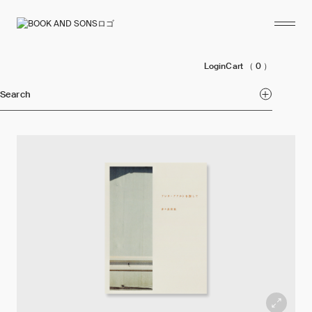
Login
Cart
（ 0 ）
Search