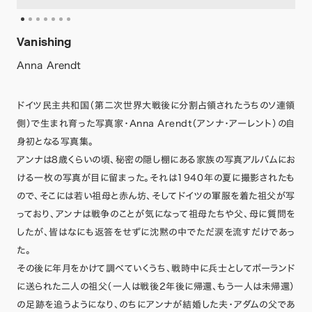
Vanishing
Anna Arendt
ドイツ民主共和国（第二次世界大戦後に分割占領されたうちのソ連領
側）で生まれ育った写真家・Anna Arendt（アンナ・アーレント）の自
身初となる写真集。
アンナは8歳くらいの頃、秘密の隠し棚にある家族の写真アルバムにお
ける一枚の写真が目に留まった。それは1940年の夏に撮影されたも
ので、そこには若い祖母と赤ん坊、そしてドイツの軍服を着た祖父が写
っており、アンナは戦争のことが気になって祖母たちや父、母に質問を
したが、皆はなにも返答をせずに沈黙の中でただ涙を流すだけであっ
た。
その後に年月をかけて調べていくうち、戦時中に兵士としてポーランド
に送られた二人の祖父（一人は戦後2年後に帰還、もう一人は未帰還）
の足跡を追うようになり、のちにアンナが結婚した夫・アダムの父であ