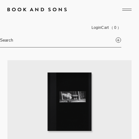
Login
Cart
（ 0 ）
Search