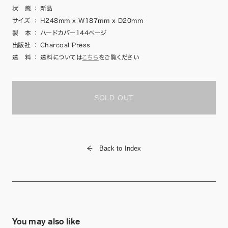
状 態
：
新品
サイズ
：
H248mm x W187mm x D20mm
製 本
：
ハードカバー144ページ
出版社
：
Charcoal Press
送 料
：
送料については
こちら
をご覧ください
SOLD OUT
Back to Index
You may also like