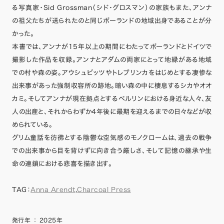
る写真家・Sid Grossman（シド・グロスマン）の家族もまた、アンナ
の祖父たちが送られたのと同じポーランドの地域出身であることが分
かった。
本書では、アンナが15年以上の期間にわたってポーランドとドイツで
撮影した作品を収録。アンナとアダムの両家にとって地縁がある地域
での村や森の姿。アウシュビッツやトレブリンカをはじめとする凄惨な
出来事があった強制収容所の跡地。暗い森の中に棲息するシカやオオ
カミ。そしてアンナが現在拠点とするベルリンにおける身近な人々、友
人の出産と、それからわずか4年後に最期を迎えるまでの日々などが収
められている。
グリム童話を彷彿とする陰鬱な空気感のモノクロームは、過去の戦争
での出来事から目を背けずに向き合う厳しさ、そして記憶の継承や生
命の連鎖における悲喜を描き出す。
TAG：
Anna Arendt
,
Charcoal Press
発行年
：
2025年