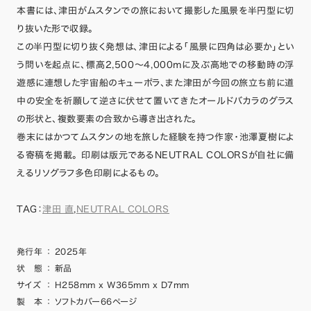
本書には、津田がムスタンでの旅において撮影した風景を半円型に切
り抜いた形で収録。
この半円型に切り抜く発想は、津田による「風景に四角は必要か」とい
う問いを起点に、標高2,500～4,000mに及ぶ高地での移動時の浮
遊感に連想した宇宙船のキューポラ、また津田が今回の旅立ち前に道
中の安全を祈願して逆さに伏せて置いてきたオールドバカラのグラス
の形状と、複数要素の合致から導き出された。
巻末にはかつてムスタンの地を旅した経験を持つ作家・池澤夏樹によ
る寄稿を掲載。 印刷は版元であるNEUTRAL COLORSが自社に備
えるリソグラフ多色印刷によるもの。
TAG：
津田 直
,
NEUTRAL COLORS
発行年
：
2025年
状 態
：
新品
サイズ
：
H258mm x W365mm x D7mm
製 本
：
ソフトカバー66ページ