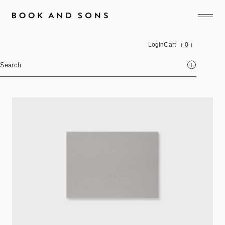
Login
Cart
（ 0 ）
Search