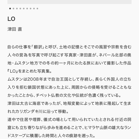
LO
津田 直
自らの仕事を「翻訳」と呼び、土地の記憶とそこでの風習や宗教を含む
人々の営為を写真で呼び起こす写真家・津田直が、ネパール北部の奥
地・ムスタン地方での冬の約一ヶ月にわたる旅において撮影した作品
『LO』をまとめた写真集。
ムスタンは2008年まで自治王国として存続し、長らく外国人の立ち
入りを拒む鎖国状態にあった上に、周囲からの侵略を受けることもな
かったことから、チベット仏教の文化や伝統が色濃く残っている。
津田は太古に海底であったが、地殻変動によって地表に隆起して生ま
れたカリガンダキ川に沿って移動。
道中で住居や埋葬、儀式の場として用いられていたとされる付近の洞
窟にも立ち寄りながら歩みを進めることで、ヒマラヤ山脈の雄大なラン
ドスケープに積層した時間と人々の痕跡を遡った。