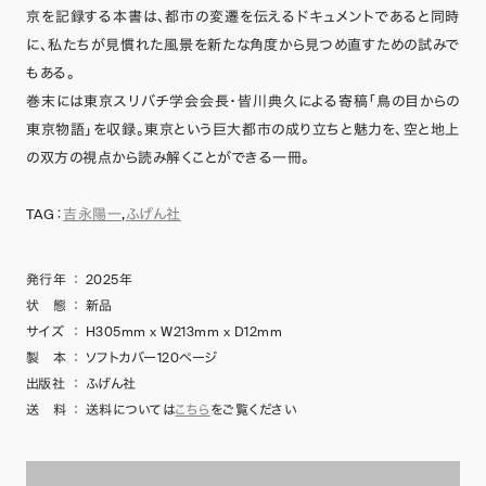
京を記録する本書は、都市の変遷を伝えるドキュメントであると同時
に、私たちが見慣れた風景を新たな角度から見つめ直すための試みで
もある。
巻末には東京スリバチ学会会長・皆川典久による寄稿「鳥の目からの
東京物語」を収録。東京という巨大都市の成り立ちと魅力を、空と地上
の双方の視点から読み解くことができる一冊。
TAG：
吉永陽一
,
ふげん社
発行年
：
2025年
状 態
：
新品
サイズ
：
H305mm x W213mm x D12mm
製 本
：
ソフトカバー120ページ
出版社
：
ふげん社
送 料
：
送料については
こちら
をご覧ください