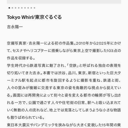
Tokyo Whirl/東京ぐるぐる
吉永陽一
空撮写真家・吉永陽一による初の作品集。2010年から2025年にかけ
て、セスナやヘリコプターに搭乗しながら東京上空で撮影した103点の
作品を収録する。
学生時代から鉄道写真に魅了され、「空鉄」と呼ばれる独自の表現を
切り拓いてきた吉永。本書では渋谷、品川、東京、新宿といった巨大タ
ーミナル駅を起点に都市を旋回するように撮影を重ね、鉄道と街、
人々の営みが複雑に交差する東京の姿を鳥瞰的な視点から捉えてい
る。画面には再開発によって刻々と姿を変える都市の輪郭が写し出さ
れる一方で、公園で過ごす人々や住宅街の日常、駅へと吸い込まれて
いく無数の人の流れなど、地上では見落としてしまうような小さな物語
も散りばめられている。
東日本大震災やパンデミックを挟みながら大きく変貌した15年間の東