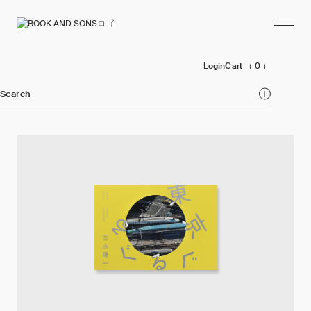
Login
Cart
（ 0 ）
Search