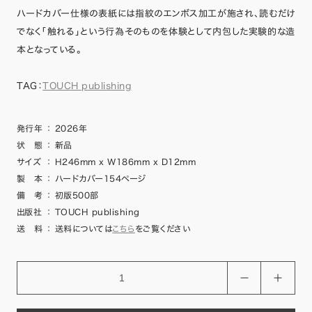
ハードカバー仕様の表紙には指紋のエンボス加工が施され、読むだけ
でなく「触れる」という行為そのものを体験として内包した実験的な造
本となっている。
TAG：
TOUCH publishing
発行年
：
2026年
状 態
：
新品
サイズ
：
H246mm x W186mm x D12mm
製 本
：
ハードカバー154ページ
備 考
：
初版500部
出版社
：
TOUCH publishing
送 料
：
送料については
こちら
をご覧ください