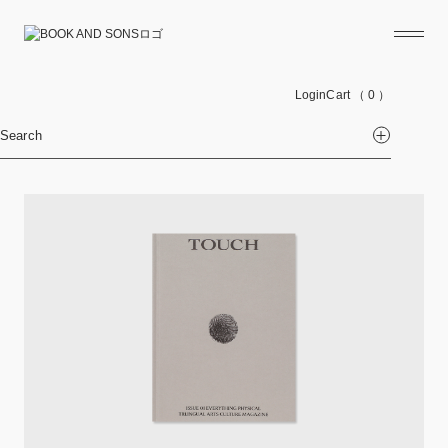
Login
Cart
（ 0 ）
Search