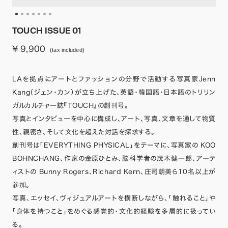
TOUCH ISSUE 01
¥ 9,900
(tax included)
LAを拠点にアートとファッションの分野で活動する写真家Jenn
Kang（ジェン・カン）が立ち上げた、英語・韓国語・日本語のトリリン
ガルカルチャー誌『TOUCH』の創刊号。
写真とインタビューを中心に構成し、アート、写真、文章を通して物質
性、親密さ、そして文化を超えた対話を探求する。
創刊号は「EVERYTHING PHYSICAL」をテーマに、写真家の KOO
BOHNCHANG、作家の金原ひとみ、脳科学者の茂木健一郎、アーテ
ィストの Bunny Rogers、Richard Kern、庄司朝美ら10名以上が
参加。
写真、エッセイ、ヴィジュアルアートを横断しながら、「触れること」や
「身体を持つこと」をめぐる感覚的・文化的経験を多層的に扱ってい
る。