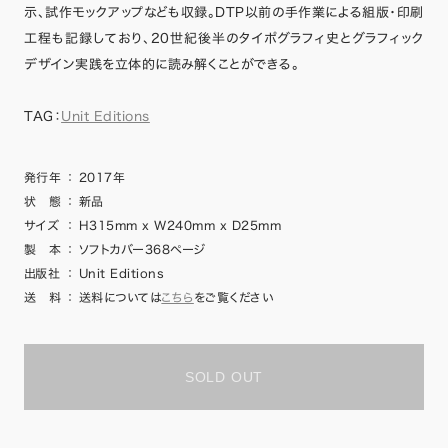
示、試作モックアップなども収録。DTP以前の手作業による組版・印刷
工程も記録しており、20世紀後半のタイポグラフィ史とグラフィック
デザイン実践を立体的に読み解くことができる。
TAG：
Unit Editions
発行年
：
2017年
状 態
：
新品
サイズ
：
H315mm x W240mm x D25mm
製 本
：
ソフトカバー368ページ
出版社
：
Unit Editions
送 料
：
送料については
こちら
をご覧ください
SOLD OUT