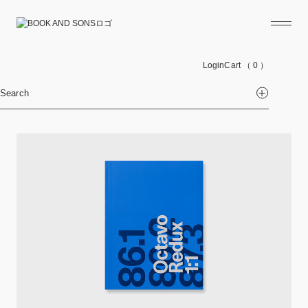
Login
Cart
（ 0 ）
Search