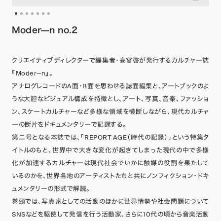
Moder—n no.2
クリエイティブディレクターで編集者・高宮啓が発行するカルチャー誌
『Moder—n』。
アナログレコードのA面・B面を思わせる誌面編集と、アートブックのよ
うな大胆なビジュアル構成を特徴とし、アート、写真、音楽、ファッショ
ン、スケートカルチャーなど多様な領域を横断しながら、現代カルチャ
ーの断片をドキュメンタリーで記録する。
第二号となる本誌では、「REPORT AGE（時代の記録）」という特集タ
イトルのもと、世界中で大きな変化が起きてしまった現代の中で多様
化が加速するカルチャーは現代社会でいかに触媒の役割を果たして
いるのかを、世界各地のアーティストたちと共にノンフィクション・ドキ
ュメンタリーの形式で解読。
巻頭では、写真家としての活動のほかに世界情勢や社会問題について
SNSなどを駆使して発信を行う活動家、さらに10代の頃から音楽活動