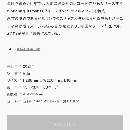
に取り組み、近年では活発に幾つものレコード作品もリリースする
Wolfgang Tillmans（ヴォルフガング・ティルマンス）を特集。
現在の拠点であるベルリンでのスナップと思われる写真を含むバラエ
ティ豊かなイメージの組み合わせにより、今回のテーマ「REPORT
AGE」が見事に表現されている。
TAG：
ATARICA.inc
発行年
：
2021年
状 態
：
新品
サイズ
：
H288mm x W220mm x D10mm
製 本
：
ソフトカバー160ページ
出版社
：
ATARICA.inc
送 料
：
送料については
こちら
をご覧ください
SOLD OUT