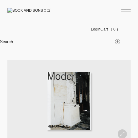
Login
Cart
（ 0 ）
Search