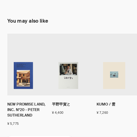
You may also like
NEW PROMISE LAND,
平野甲賀と
KUMO / 雲
INC. N°20 - PETER
¥ 4,400
¥ 7,260
SUTHERLAND
¥ 5,775