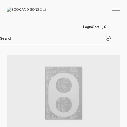
Login
Cart
（ 0 ）
Search