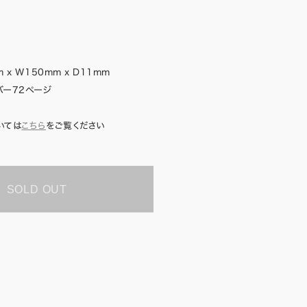
 x W150mm x D11mm
バー72ページ
いては
こちら
をご覧ください
SOLD OUT