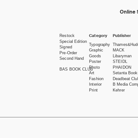
Online 
Category
Publisher
Restock
Special Edition
Typography
Thames&Hud
Signed
Graphic
MACK
Pre-Order
Goods
Libaryman
Second Hand
Poster
STEIDL
Photo
PHAIDON
BAS BOOK CLUB
Art
Setanta Book
Fashion
Deadbeat Clu
Interior
B Media Com
Print
Kehrer