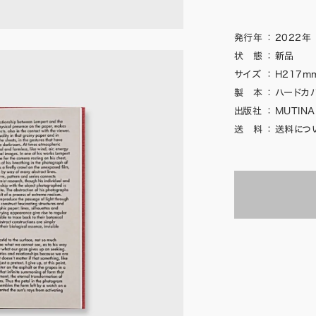
発行年
：
2022年
状 態
：
新品
サイズ
：
H217mm
製 本
：
ハードカ
出版社
：
MUTINA
送 料
：
送料につ