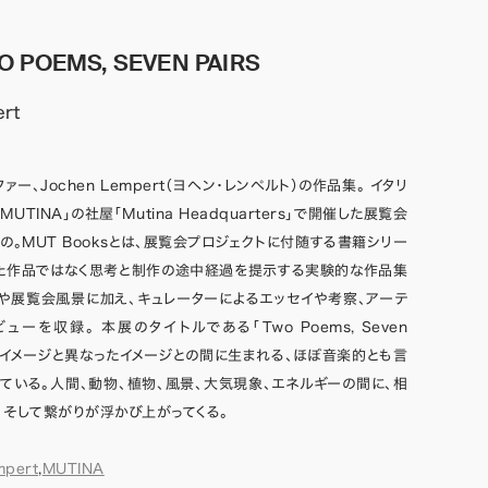
WO POEMS, SEVEN PAIRS
rt
ー、Jochen Lempert（ヨヘン・レンペルト）の作品集。 イタリ
UTINA」の社屋「Mutina Headquarters」で開催した展覧会
の。MUT Booksとは、展覧会プロジェクトに付随する書籍シリー
れた作品ではなく思考と制作の途中経過を提示する実験的な作品集
品や展覧会風景に加え、キュレーターによるエッセイや考察、アーテ
ーを収録。 本展のタイトルである「Two Poems, Seven
似したイメージと異なったイメージとの間に生まれる、ほぼ音楽的とも言
ている。人間、動物、植物、風景、大気現象、エネルギーの間に、相
、そして繋がりが浮かび上がってくる。
mpert
,
MUTINA