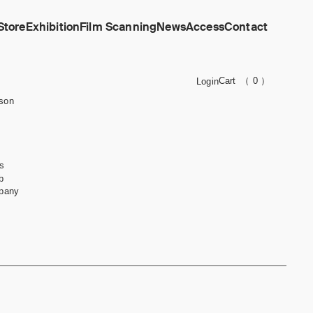
Store
Exhibition
Film Scanning
News
Access
Contact
Cart
（ 0 ）
Login
son
s
b
pany