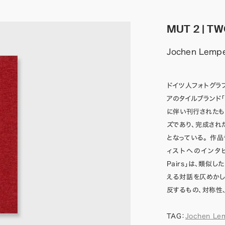
MUT 2 | T
Jochen Lempe
ドイツ人フォトグラファ
アのタイルブランド「M
に伴い刊行されたも
ズであり、完成さ
となっている。 作
ィストへのインタビュ
Pairs」は、類
える対話を仄めかし
反するもの、対称性
TAG：
Jochen Le