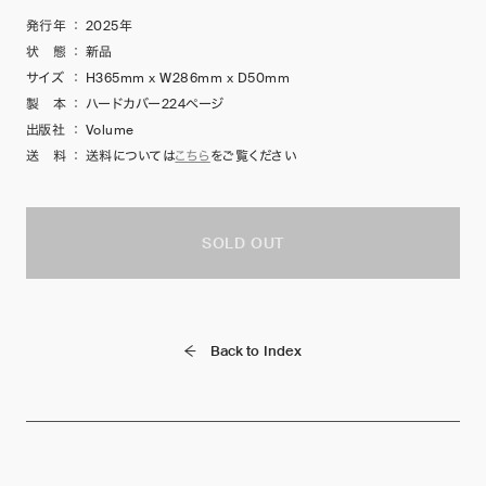
発行年
：
2025年
状 態
：
新品
サイズ
：
H365mm x W286mm x D50mm
製 本
：
ハードカバー224ページ
出版社
：
Volume
送 料
：
送料については
こちら
をご覧ください
SOLD OUT
Back to Index