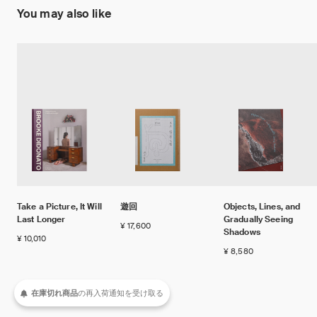
You may also like
Take a Picture, It Will
遊回
Objects, Lines, and
Last Longer
Gradually Seeing
¥ 17,600
Shadows
¥ 10,010
¥ 8,580
在庫切れ商品
の
再入荷
通知を
受け取る