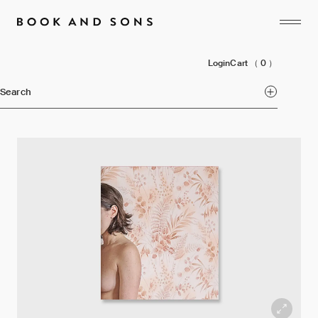
Login
Cart
（ 0 ）
Search