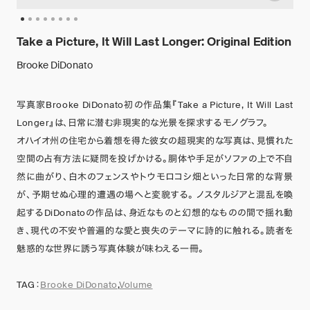
Take a Picture, It Will Last Longer: Original Edition
Brooke DiDonato
写真家Brooke DiDonato初の作品集『Take a Picture, It Will Last
Longer』は、日常に潜む非現実的な光景を探求するモノグラフ。
オハイオ州の住宅から着想を得た彼女の超現実的な写真は、見慣れた
空間の占有方法に疑問を投げかける。胴体や手足がソファの上で不自
然に曲がり、白木のフェンスやトウモロコシ畑といった日常的な背景
が、予期せぬ心理的遭遇の場へと変貌する。 ノスタルジアと混乱を喚
起するDiDonatoの作品は、身近なものと幻想的なものの間で揺れ動
き、現代の不安や普遍的な愛と喪失のテーマに詩的に触れる。読者を
魅惑的な世界に誘う写真体験が味わえる一冊。
TAG：
Brooke DiDonato
,
Volume