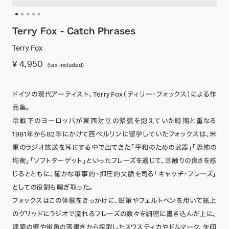
Terry Fox - Catch Phrases
Terry Fox
¥ 4,950
(tax included)
ドイツの現代アーティスト、Terry Fox（ティリー・フォックス）による作
品集。
冷戦下のヨーロッパが東西対立の緊張を抱えていた時期と重なる
1981年から82年にかけて西ベルリンに留学していたフォックスは、米
軍のラジオ放送を耳にする中で出てきた「平和のための武器」「恐怖の
均衡」「ソフトターゲット」といったフレーズを通じて、耳触りの良さを感
じるとともに、確かな軍事的・抑圧的文脈を司る「キャッチ・フレーズ」
としての役割も嗅ぎ取った。
フォックスはこの体験をきっかけに、鉛筆やフェルトペンを用いて紙上
のグリッドにラジオで流れるフレーズの数々を細密に書き込んだ上に、
建築の壁や街角の落書きから採取したスワスティカやドルマーク、矢印