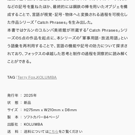
などの記号を重ねたほか、最終的には鋼鉄の棒を用いたオブジェを構
成することで、言語が視覚・記号・物体へと変換される過程を可視化し
た作品シリーズ 「Catch Phrases」を生み出した。
本書ではケルンのコルンバ美術館が所蔵する「Catch Phrases」シリ
ーズの5点の作品を起点に、本シリーズの「軍事用語・放送用語」とい
う語彙を再利用することで、言語の機能や記号の効力について探求さ
れており、フォックスの卓越した思考と制作の過程を洞察的に読み解く
ことができる。
TAG：
Terry Fox
,
KOLUMBA
発行年
：
2025年
状 態
：
新品
サイズ
：
H275mm x W210mm x D8mm
製 本
：
ソフトカバー84ページ
出版社
：
KOLUMBA
送 料
：
送料については
こちら
をご覧ください