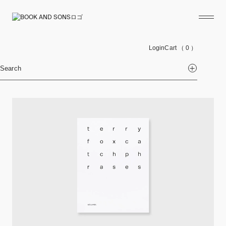
Login
Cart
（ 0 ）
Search