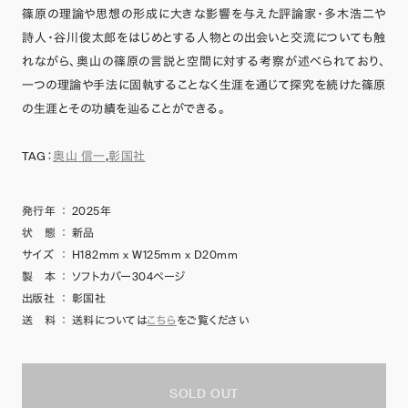
篠原の理論や思想の形成に大きな影響を与えた評論家・多木浩二や
詩人・谷川俊太郎をはじめとする人物との出会いと交流についても触
れながら、奥山の篠原の言説と空間に対する考察が述べられており、
一つの理論や手法に固執することなく生涯を通じて探究を続けた篠原
の生涯とその功績を辿ることができる。
TAG：
奥山 信一
,
彰国社
発行年
：
2025年
状 態
：
新品
サイズ
：
H182mm x W125mm x D20mm
製 本
：
ソフトカバー304ページ
出版社
：
彰国社
送 料
：
送料については
こちら
をご覧ください
SOLD OUT