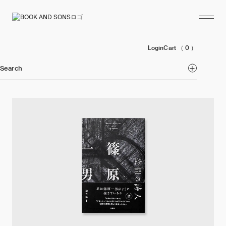
Login
Cart
（ 0 ）
Search