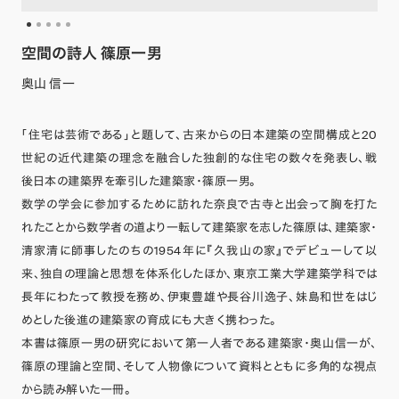
空間の詩人 篠原一男
奥山 信一
「住宅は芸術である」と題して、古来からの日本建築の空間構成と20
世紀の近代建築の理念を融合した独創的な住宅の数々を発表し、戦
後日本の建築界を牽引した建築家・篠原一男。
数学の学会に参加するために訪れた奈良で古寺と出会って胸を打た
れたことから数学者の道より一転して建築家を志した篠原は、建築家・
清家清に師事したのちの1954年に『久我山の家』でデビューして以
来、独自の理論と思想を体系化したほか、東京工業大学建築学科では
長年にわたって教授を務め、伊東豊雄や長谷川逸子、妹島和世をはじ
めとした後進の建築家の育成にも大きく携わった。
本書は篠原一男の研究において第一人者である建築家・奥山信一が、
篠原の理論と空間、そして人物像について資料とともに多角的な視点
から読み解いた一冊。