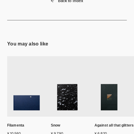
Back to Index
You may also like
Filamenta
Snow
Against all that glitters
¥ 10,560
¥ 9,790
¥ 6,820