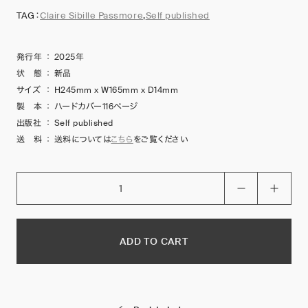
TAG：
Claire Sibille Passmore
,
Self published
発行年
：
2025年
状 態
：
新品
サイズ
：
H245mm x W165mm x D14mm
製 本
：
ハードカバー116ページ
出版社
：
Self published
送 料
：
送料については
こちら
をご覧ください
ADD TO CART