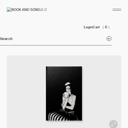
Login
Cart
（ 0 ）
Search