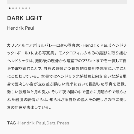
DARK LIGHT
Hendrik Paul
カリフォルニア州ミルバレー出身の写真家・Hendrik Paul（ヘンドリ
ック・ポール）による写真集。 モノクロフィルムのみの撮影に取り組む
ヘンドリックは、撮影後の現像から暗室でのプリントまでを一貫して自
身で取り組むことで、自然の静謐かつ瞑想的な様相を忠実に示すこと
にこだわっている。 本書ではヘンドリックが孤独と向き合いながら単
身で荒々しい岩が立ち並ぶ険しい海岸において撮影した写真を収録。
激しい波飛沫と月の引力、そして夜の闇の中で僅かに月明かりで照らさ
れた岩肌の表情からは、知られざる自然の貌とその厳しさの中に美し
さの存在が表出している。
TAG：
Hendrik Paul
,
Datz Press