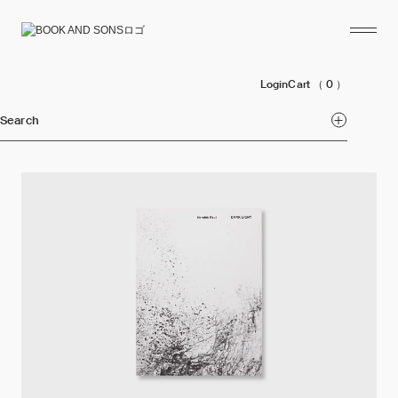
Login
Cart
（ 0 ）
Search