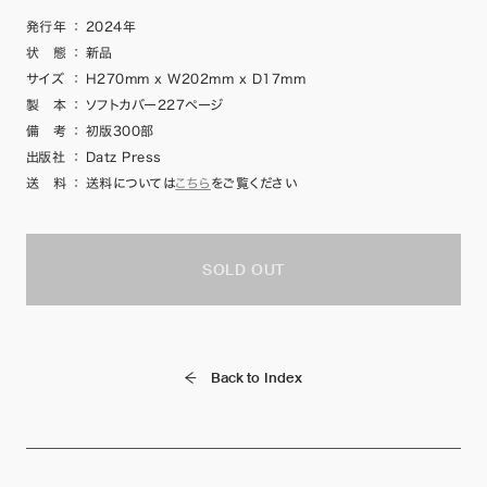
発行年
：
2024年
状 態
：
新品
サイズ
：
H270mm x W202mm x D17mm
製 本
：
ソフトカバー227ページ
備 考
：
初版300部
出版社
：
Datz Press
送 料
：
送料については
こちら
をご覧ください
SOLD OUT
Back to Index