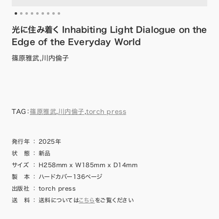
光に住み着く Inhabiting Light Dialogue on the
Edge of the Everyday World
篠原雅武,川内倫子
TAG：
篠原雅武
,
川内倫子
,
torch press
発行年
：
2025年
状 態
：
新品
サイズ
：
H258mm x W185mm x D14mm
製 本
：
ハードカバー136ページ
出版社
：
torch press
送 料
：
送料については
こちら
をご覧ください