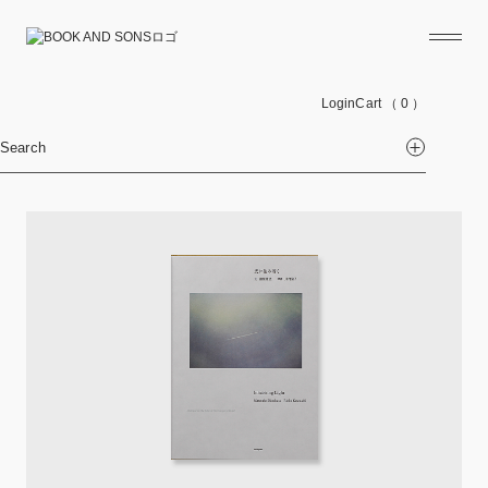
Login
Cart
（ 0 ）
Search