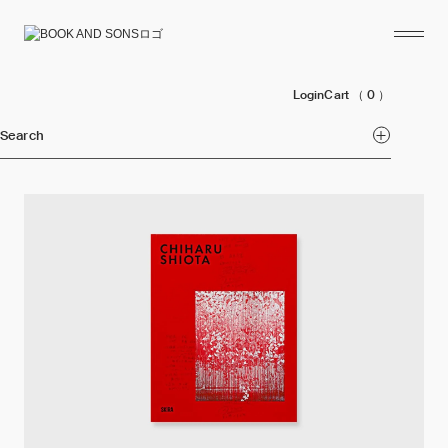
Login
Cart
（ 0 ）
Search