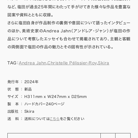
など、塩田が過去25年間にわたって手がけてきた様々な作品を豊富な
図案や資料とともに収録。
さらに塩田自身が作品制作の裏側や意図について語ったインタビュー
のほか、美術史家のAndrea Jahn（アンドレア・ジャン）が塩田の作
品について考察したエッセイも合わせて掲載されており、主観と客観
の両側面で塩田の作品の魅力とその固有性が示されている。
TAG：
Andrea Jahn
,
Christelle Pélissier-Roy
,
Skira
発行年
：
2024年
状 態
：
新品
サイズ
：
H311mm x W247mm x D25mm
製 本
：
ハードカバー240ページ
出版社
：
Skira
送 料
：
送料については
こちら
をご覧ください