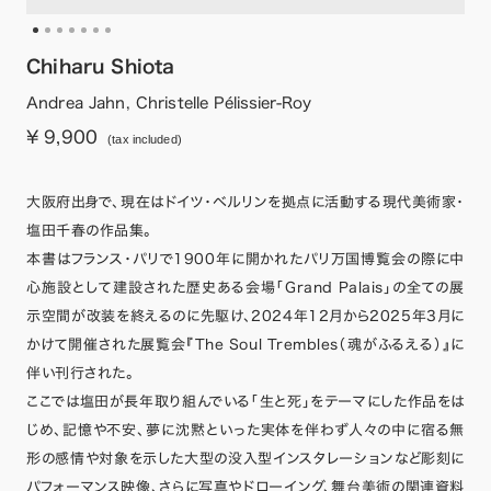
Chiharu Shiota
Andrea Jahn, Christelle Pélissier-Roy
¥ 9,900
(tax included)
大阪府出身で、現在はドイツ・ベルリンを拠点に活動する現代美術家・
塩田千春の作品集。
本書はフランス・パリで1900年に開かれたパリ万国博覧会の際に中
心施設として建設された歴史ある会場「Grand Palais」の全ての展
示空間が改装を終えるのに先駆け、2024年12月から2025年3月に
かけて開催された展覧会『The Soul Trembles（魂がふるえる）』に
伴い刊行された。
ここでは塩田が長年取り組んでいる「生と死」をテーマにした作品をは
じめ、記憶や不安、夢に沈黙といった実体を伴わず人々の中に宿る無
形の感情や対象を示した大型の没入型インスタレーションなど彫刻に
パフォーマンス映像、さらに写真やドローイング、舞台美術の関連資料