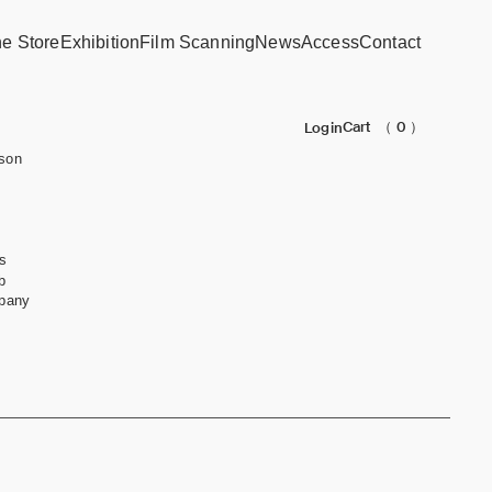
ne Store
Exhibition
Film Scanning
News
Access
Contact
Cart
（ 0 ）
Login
son
s
b
pany