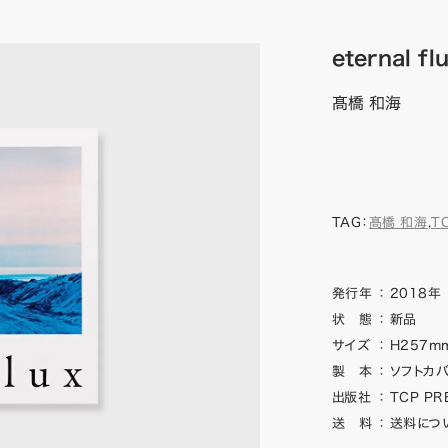
eternal 
髙橋 和海
TAG：
髙橋 和海
,
T
発行年
：
2018年
状 態
：
新品
サイズ
：
H257mm
製 本
：
ソフトカ
出版社
：
TCP PR
送 料
：
送料につ