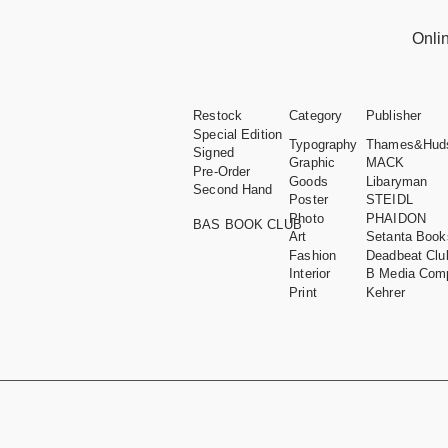
Onli
Restock
Category
Publisher
Special Edition
Typography
Thames&Hud
Signed
Graphic
MACK
Pre-Order
Goods
Libaryman
Second Hand
Poster
STEIDL
Photo
PHAIDON
BAS BOOK CLUB
Art
Setanta Book
Fashion
Deadbeat Clu
Interior
B Media Com
Print
Kehrer