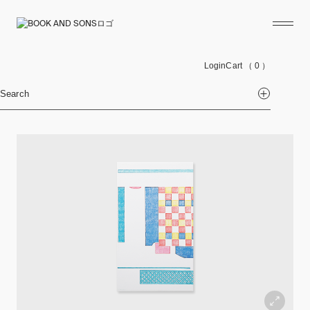
Login
Cart
（ 0 ）
Search