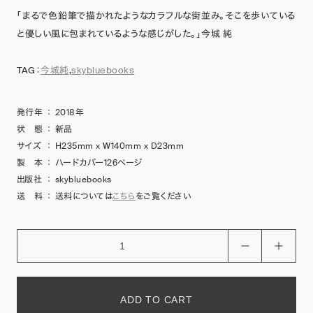
「まるで色鉛筆で描かれたようなカラフルな街並み。そこを歩いている
と優しい風に包まれているような感じがした。」今城 純
TAG：
今城純
,
skybluebooks
発行年
：
2018年
状 態
：
新品
サイズ
：
H235mm x W140mm x D23mm
製 本
：
ハードカバー126ページ
出版社
：
skybluebooks
送 料
：
送料については
こちら
をご覧ください
ADD TO CART