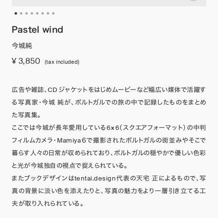
Pastel wind
今城純
¥ 3,850
(tax included)
広告や雑誌、CD ジャケットをはじめムービーなど幅広い媒体で活躍す
る写真家・今城 純が、ポルトガルでの旅の中で記録したものをまとめ
た写真集。
ここでは今城が長年愛用している6×6（スクエアフォーマット）の中判
フィルムカメラ・Mamiya６で撮影されたポルトガルの街並みやそこで
暮らす人々の日常が収められており、ポルトガルの穏やかで優しい色彩
と光が今城独自の視点で捉えられている。
またブックデザインはtentai.design代表の天宅 正によるもので、写
真の背景に淡い色を添えたりと、写真の魅力をより一層引き立てる工
夫が取り入れられている。