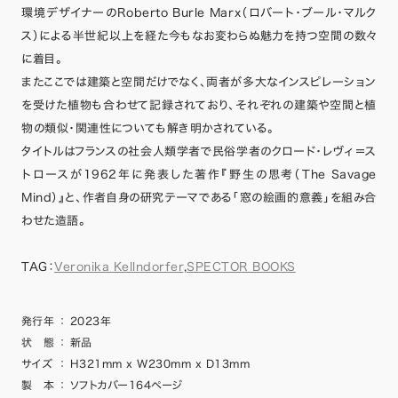
環境デザイナーのRoberto Burle Marx（ロバート・ブール・マルク
ス）による半世紀以上を経た今もなお変わらぬ魅力を持つ空間の数々
に着目。
またここでは建築と空間だけでなく、両者が多大なインスピレーション
を受けた植物も合わせて記録されており、それぞれの建築や空間と植
物の類似・関連性についても解き明かされている。
タイトルはフランスの社会人類学者で民俗学者のクロード・レヴィ＝ス
トロースが1962年に発表した著作『野生の思考（The Savage
Mind）』と、作者自身の研究テーマである「窓の絵画的意義」を組み合
わせた造語。
TAG：
Veronika Kellndorfer
,
SPECTOR BOOKS
発行年
：
2023年
状 態
：
新品
サイズ
：
H321mm x W230mm x D13mm
製 本
：
ソフトカバー164ページ