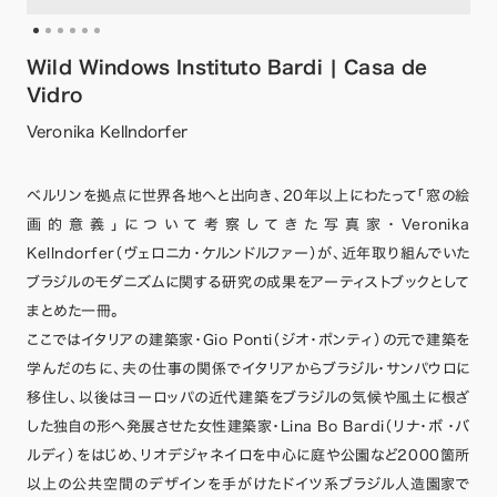
Wild Windows Instituto Bardi | Casa de
Vidro
Veronika Kellndorfer
ベルリンを拠点に世界各地へと出向き、20年以上にわたって「窓の絵
画的意義」について考察してきた写真家・Veronika
Kellndorfer（ヴェロニカ・ケルンドルファー）が、近年取り組んでいた
ブラジルのモダニズムに関する研究の成果をアーティストブックとして
まとめた一冊。
ここではイタリアの建築家・Gio Ponti（ジオ・ポンティ）の元で建築を
学んだのちに、夫の仕事の関係でイタリアからブラジル・サンパウロに
移住し、以後はヨーロッパの近代建築をブラジルの気候や風土に根ざ
した独自の形へ発展させた女性建築家・Lina Bo Bardi（リナ・ボ ・バ
ルディ）をはじめ、リオデジャネイロを中心に庭や公園など2000箇所
以上の公共空間のデザインを手がけたドイツ系ブラジル人造園家で