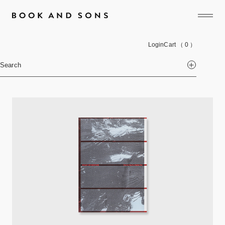
Login
Cart
（ 0 ）
Search