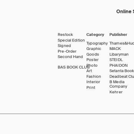
Online 
Restock
Category
Publisher
Special Edition
Typography
Thames&Hu
Signed
Graphic
MACK
Pre-Order
Goods
Libaryman
Second Hand
Poster
STEIDL
Photo
PHAIDON
BAS BOOK CLUB
Art
Setanta Boo
Fashion
Deadbeat Cl
Interior
B Media
Company
Print
Kehrer