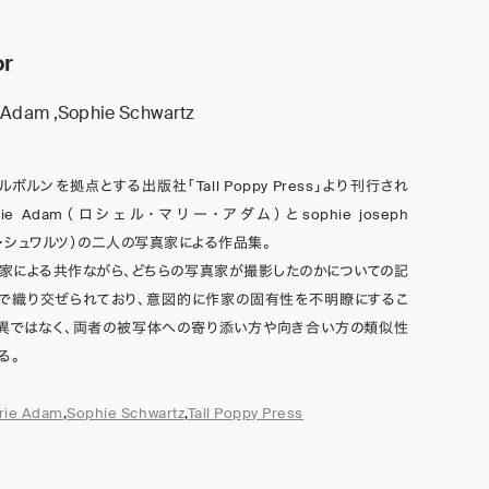
or
 Adam ,Sophie Schwartz
ボルンを拠点とする出版社「Tall Poppy Press」より刊行され
Marie Adam（ロシェル・マリー・アダム）とsophie joseph
フィー・シュワルツ）の二人の写真家による作品集。
家による共作ながら、どちらの写真家が撮影したのかについての記
ムで織り交ぜられており、意図的に作家の固有性を不明瞭にするこ
差異ではなく、両者の被写体への寄り添い方や向き合い方の類似性
る。
rie Adam
,
Sophie Schwartz
,
Tall Poppy Press