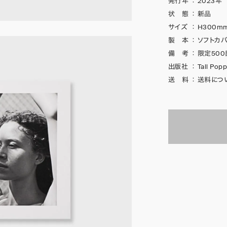
発行年
：
2023年
状 態
：
新品
サイズ
：
H300mm
製 本
：
ソフトカバ
備 考
：
限定500
出版社
：
Tall Pop
送 料
：
送料につ