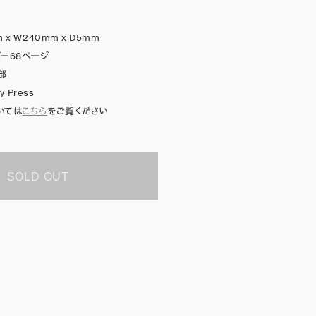
 x W240mm x D5mm
ー68ページ
部
py Press
いては
こちら
をご覧ください
SOLD OUT