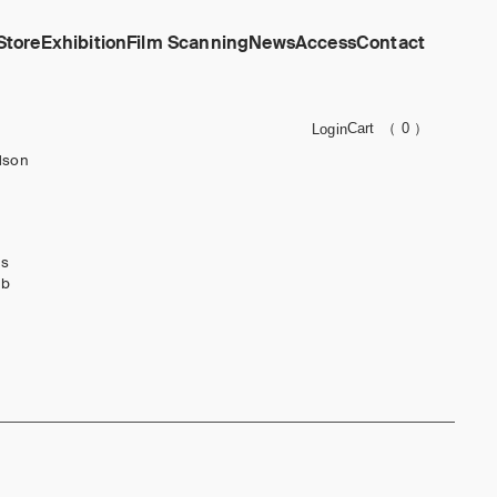
Store
Exhibition
Film Scanning
News
Access
Contact
Cart
（ 0 ）
Login
dson
ks
ub