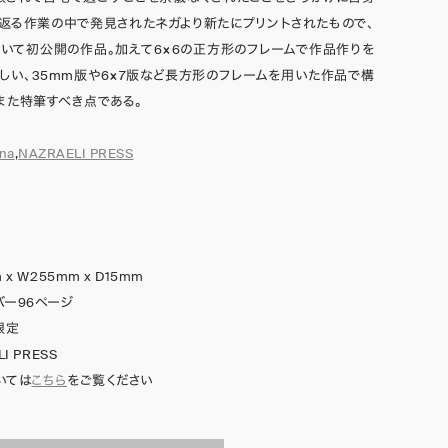
返る作業の中で発見されたネガより新たにプリントされたもので、
いて初公開の作品。加えて6×6の正方形のフレームで作品作りを
しい、35mm版や6×7版など長方形のフレームを用いた作品で構
また特筆すべき点である。
na
,
NAZRAELI PRESS
 x W255mm x D15mm
バー96ページ
限定
I PRESS
いては
こちら
をご覧ください