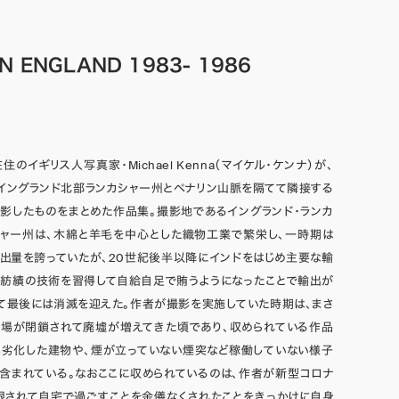
N ENGLAND 1983- 1986
住のイギリス人写真家・Michael Kenna（マイケル・ケンナ）が、
のイングランド北部ランカシャー州とペナリン山脈を隔てて隣接する
影したものをまとめた作品集。撮影地であるイングランド・ランカ
シャー州は、木綿と羊毛を中心とした織物工業で繁栄し、一時期は
出量を誇っていたが、20世紀後半以降にインドをはじめ主要な輸
が紡績の技術を習得して自給自足で賄うようになったことで輸出が
て最後には消滅を迎えた。作者が撮影を実施していた時期は、まさ
工場が閉鎖されて廃墟が増えてきた頃であり、収められている作品
年劣化した建物や、煙が立っていない煙突など稼働していない様子
含まれている。なおここに収められているのは、作者が新型コロナ
限されて自宅で過ごすことを余儀なくされたことをきっかけに自身