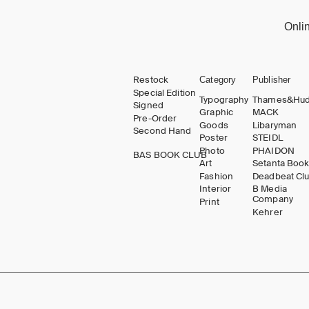
Onli
Restock
Category
Publisher
Special Edition
Typography
Thames&Hu
Signed
Graphic
MACK
Pre-Order
Goods
Libaryman
Second Hand
Poster
STEIDL
Photo
PHAIDON
BAS BOOK CLUB
Art
Setanta Boo
Fashion
Deadbeat Cl
Interior
B Media
Company
Print
Kehrer