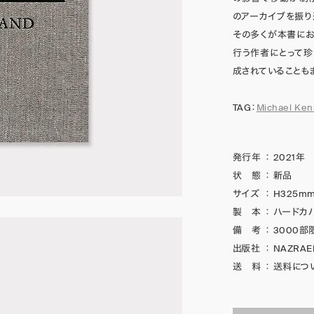
のアーカイブを振り
その多くが本書にお
行う作者にとって珍
成されていることも
TAG：
Michael Ken
発行年
：
2021年
状 態
：
新品
サイズ
：
H325mm
製 本
：
ハードカ
備 考
：
3000部
出版社
：
NAZRAEL
送 料
：
送料につ