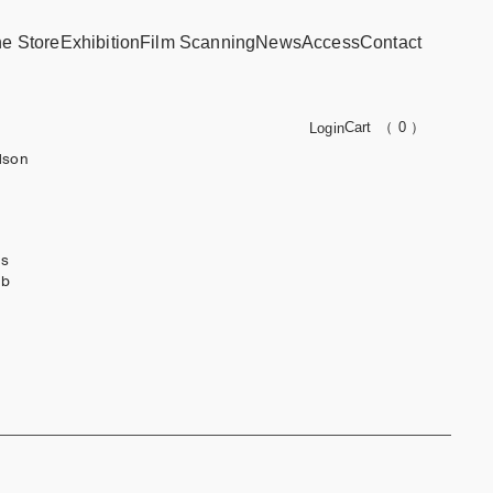
ne Store
Exhibition
Film Scanning
News
Access
Contact
Cart
（ 0 ）
Login
dson
ks
ub