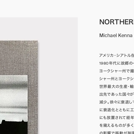
NORTHER
Michael Kenna
アメリカ・シアトル在
1980年代に故郷
ヨークシャー州で撮
シャー州とヨーク
世界最大の生産・輸
出先であった国々
減少。徐々に衰退し
に衰退化とともに
にも放置されて経
を窺えるものが多く
の影響で移動が制