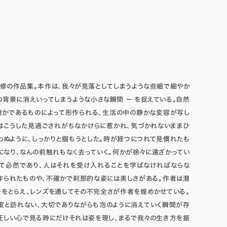
修の作品集。本作は、我々が見落としてしまうような些細で細やか
の背景に消えいってしまうような小さな瞬間 － を捉えている。自然
確かであるものによって形作られる、生活の中の静かな変容が写し
はこうした見過ごされがちなかけらに惹かれ、気づかれないままひ
わぬように、しっかりと掴もうとした。時が経つにつれて見慣れたも
になり、なんの前触れもなく去っていく。何かが徐々に遠ざかってい
いて必然であり、人はそれを受け入れることを学ばなければならな
作られたものや、不確かで刹那的な姿には美しさがある。作者は潜
をとらえ、レンズを通してその不完全さが作者を煌めかせている。
度と訪れない、大切でありながらも泡のように消えていく瞬間が存
正しい心で見る時にだけそれは姿を現し、まるで我々の生き方を振