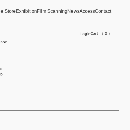
ne Store
Exhibition
Film Scanning
News
Access
Contact
Cart
（ 0 ）
Login
dson
ks
ub