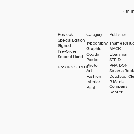
Onli
Restock
Category
Publisher
Special Edition
Typography
Thames&Hu
Signed
Graphic
MACK
Pre-Order
Goods
Libaryman
Second Hand
Poster
STEIDL
Photo
PHAIDON
BAS BOOK CLUB
Art
Setanta Boo
Fashion
Deadbeat Cl
Interior
B Media
Company
Print
Kehrer