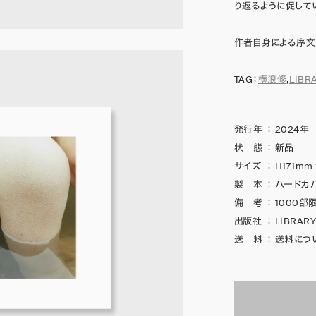
り返るように促して
作者自身による序文
TAG：
横浪修
,
LIBR
発行年
：
2024年
状 態
：
新品
サイズ
：
H171mm
製 本
：
ハードカ
備 考
：
1000部
出版社
：
LIBRAR
送 料
：
送料につ